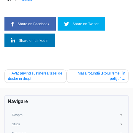
Posted in
Noutati
Share on Facebook
Share on Twitter
Share on LinkedIn
Navigare
AVIZ privind susținerea tezei de
Masă rotundă „Rolul femeii în
doctor în drept
poliție”
în
articole
Navigare
Despre
Studii