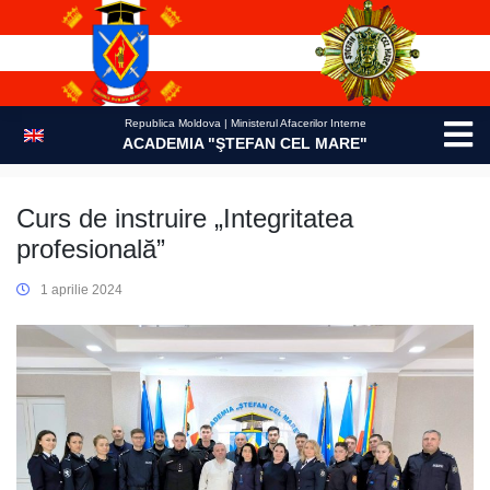
Skip
to
content
Republica Moldova | Ministerul Afacerilor Interne
ACADEMIA "ŞTEFAN CEL MARE"
Curs de instruire „Integritatea
profesională”
1 aprilie 2024