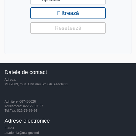
Datele de contact
Adresa:
MD 2009, mun. Chisinau Str. Gh. Asachi 21
Admitere: 067458026
Anticamera: 022-22-97-27
Tel./fax: 022-73-89-94
Adrese electronice
E-mail:
academia@mai.gov.md