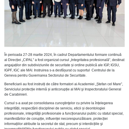
În perioada 27-28 martie 2024, în cadrul Departamentului formare continuă
al Direcției „CIPAL” a fost organizat cursul „Integritatea profesională”, destinat
angajaților din subdiviziunile de securitate și ordine publică ale IGP, IGSU,
IGPF, IGC ale MAI. Instruirea s-a desfășurat cu suportul Centrului de la
Geneva pentru Guvernarea Sectorului de Securitate.
Beneficiarii au fost instruiți de către formatori ai Academiei „Ștefan cel Mare”,
Serviciului protecție internă și anticorupție al MAI şi Inspectoratului General
de Carabinieri.
Cursul s-a axat pe consolidarea cunoştinţelor cu privire la înțelegerea
integrității, respectării disciplinei de serviciu, eticii și deontologiei
profesionale, integrităţii profesionale a funcționarului public cu statut special,
manifestărilor de corupție, influenței necorespunzătoare, protecției
informațiilor atribuite la secretul de stat, precum și interdicțiile şi
incompatibilitățile funcționarului public cu statut special.