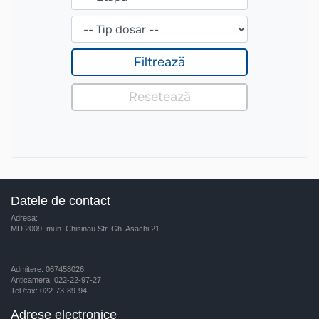
Datele de contact
Adresa:
MD 2009, mun. Chisinau Str. Gh. Asachi 21
Admitere: 067458026
Anticamera: 022-22-97-27
Tel./fax: 022-73-89-94
Adrese electronice