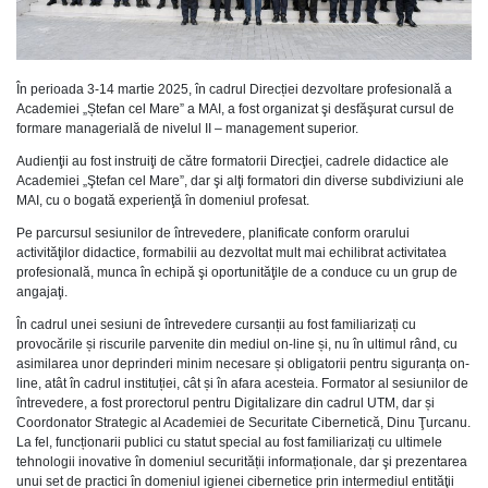
În perioada 3-14 martie 2025, în cadrul Direcției dezvoltare profesională a
Academiei „Ștefan cel Mare” a MAI, a fost organizat şi desfăşurat cursul de
formare managerială de nivelul II – management superior.
Audienţii au fost instruiţi de către formatorii Direcţiei, cadrele didactice ale
Academiei „Ştefan cel Mare
”
, dar şi alţi formatori din diverse subdiviziuni ale
MAI, cu o bogată experienţă în domeniul profesat.
Pe parcursul sesiunilor de întrevedere, planificate conform orarului
activităţilor didactice, formabilii au dezvoltat mult mai echilibrat activitatea
profesională, munca în echipă şi oportunităţile de a conduce cu un grup de
angajaţi.
În cadrul unei sesiuni de întrevedere cursanții au fost familiarizați cu
provocările și riscurile parvenite din mediul on-line și, nu în ultimul rând, cu
asimilarea unor deprinderi minim necesare și obligatorii pentru siguranța on-
line, atât în cadrul instituției, cât și în afara acesteia. Formator al sesiunilor de
întrevedere, a fost prorectorul pentru Digitalizare din cadrul UTM, dar și
Coordonator Strategic al Academiei de Securitate Cibernetică, Dinu Ţurcanu.
La fel, funcționarii publici cu statut special au fost familiarizați cu ultimele
tehnologii inovative în domeniul securității informaționale, dar şi prezentarea
unui set de practici în domeniul igienei cibernetice prin intermediul entităţii