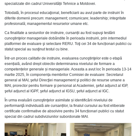
specializate din cadrul Universității Tehnice a Moldovei.
Totodată, în procesul educaţional, beneficiarii au avut parte de instruiri în
diferite domenii precum: management; comunicare; leadership; integritate
profesională; managementul resurselor umane etc.
Ca finalitate a sesiunilor de instruire, cursanții au fost supuşi testării
cunoştinţelor manageriale dobândite în perioada instruirii, prin intermediul
platformei de evaluare şi selectare RERU. Toţi cei 34 de funcționari publici cu
statut special au susţinut testul cu bine.
Într-un proces calitativ de instruire, evaluarea cunoştinţelor este o etapă
esențială, având drept obiectiv determinarea nivelului de formare a
competențelor generale și manageriale. Aceasta a avut loc în perioada 13-14
martie 2025, în componența membrilor Comisiei de evaluare: Secretarul
general al MAI, şeful Direcţiei management şi politici de resurse umane a
MAI, prorector pentru formare şi personal al Academiei, şeful adjunct al IGP,
şeful adjunct al IGPF, şeful adjunct al IGSU, şeful adjunct al IGC.
În urma evaluării cunoştinţelor asimilate și identificării nivelului de
performanţă individuală ale cursanților, la finalul cursului au fost eliberate
certificate confirmative de absolvire pentru 34 funcționari publici cu statut
special din cadrul subdiviziunilor subordonate MAI.