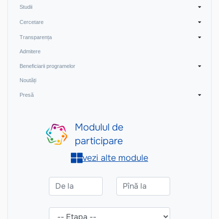
Studii
Cercetare
Transparența
Admitere
Beneficiarii programelor
Noutăți
Presă