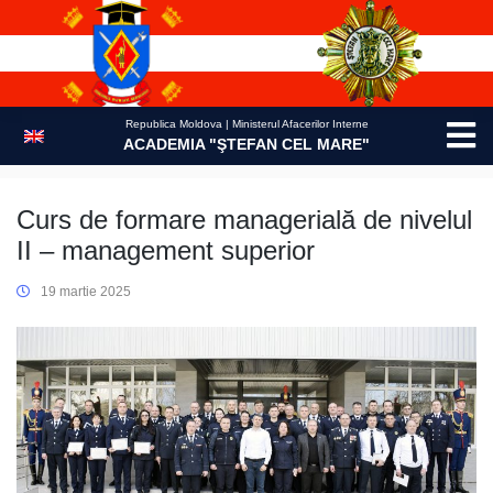
Skip
to
content
Republica Moldova | Ministerul Afacerilor Interne
ACADEMIA "ŞTEFAN CEL MARE"
Curs de formare managerială de nivelul
II – management superior
19 martie 2025