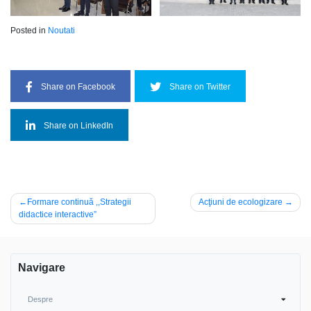
Posted in
Noutati
Share on Facebook
Share on Twitter
Share on LinkedIn
Navigare
Formare continuă ,,Strategii
Acţiuni de ecologizare
didactice interactive”
în
articole
Navigare
Despre