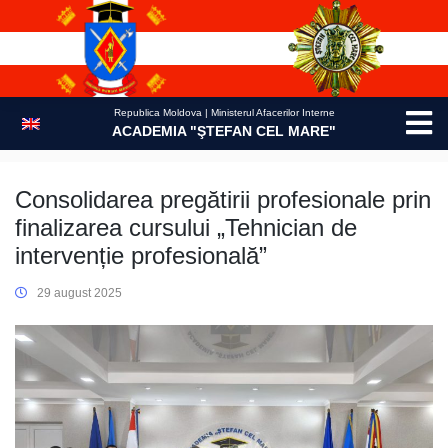
Skip
to
content
Republica Moldova | Ministerul Afacerilor Interne
ACADEMIA "ŞTEFAN CEL MARE"
Consolidarea pregătirii profesionale prin
finalizarea cursului „Tehnician de
intervenție profesională”
29 august 2025