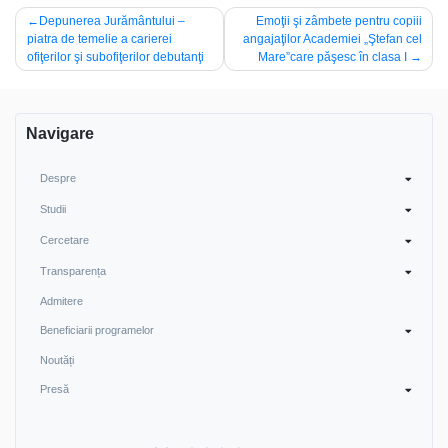
Navigare
Depunerea Jurământului –
Emoţii şi zâmbete pentru copiii
piatra de temelie a carierei
angajaţilor Academiei „Ştefan cel
în
ofiţerilor şi subofiţerilor debutanţi
Mare”care păşesc în clasa I
articole
Navigare
Despre
Studii
Cercetare
Transparența
Admitere
Beneficiarii programelor
Noutăți
Presă