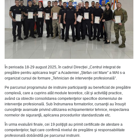
În perioada 18-29 august 2025, în cadrul Direcției „Centrul integrat de
pregătire pentru aplicarea legii” a Academiei „Ștefan cel Mare” a MAI s-a
organizat cursul de formare „Tehnician de intervenție profesională”.
Pe parcursul programului de instruire participanţii au beneficiat de pregătire
complexă, care a cuprins atât module teoretice, cât şi activităţi practice,
având ca obiectiv consolidarea competenţelor specifice domeniului de
intervenţie profesională. Sub îndrumarea formatorilor, cursanţii au însuşit
cunoştinţe avansate privind utilizarea echipamentelor tehnice, respectarea
normelor de siguranţă, aplicarea procedurilor standardizate etc.
În urma evaluării finale, cei 19 poliţişti au primit certificate de atestare a
competenţelor, fapt care confirmă nivelul de pregătire şi responsabilitate
profesională dobândită pe parcursul instruirii.