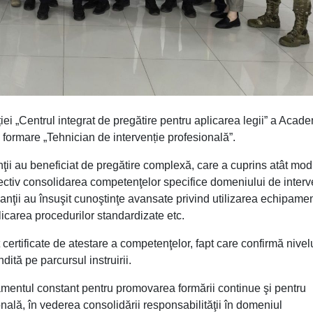
ei „Centrul integrat de pregătire pentru aplicarea legii” a Acade
 formare „Tehnician de intervenție profesională”.
nţii au beneficiat de pregătire complexă, care a cuprins atât mo
obiectiv consolidarea competenţelor specifice domeniului de interv
anţii au însuşit cunoştinţe avansate privind utilizarea echipame
icarea procedurilor standardizate etc.
it certificate de atestare a competenţelor, fapt care confirmă nivel
ită pe parcursul instruirii.
mentul constant pentru promovarea formării continue şi pentru
nală, în vederea consolidării responsabilităţii în domeniul