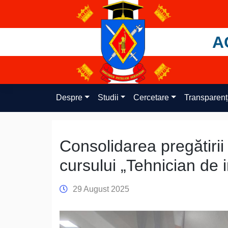
Skip
to
content
A
Despre
Studii
Cercetare
Transparen
Consolidarea pregătirii 
cursului „Tehnician de 
29 August 2025