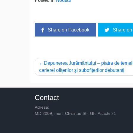
Posted in
Noutati
Share on Facebook
Share on 
Post
Depunerea Jurământului – piatra de temel
carierei ofiţerilor şi subofiţerilor debutanţi
navigation
Contact
Adresa:
MD 2009, mun. Chisinau Str. Gh. Asachi 21