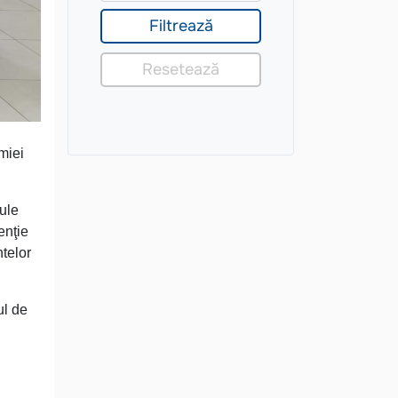
miei
dule
enţie
ntelor
ul de