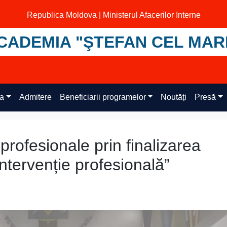
Republica Moldova | Ministerul Afacerilor Interne
CADEMIA "ŞTEFAN CEL MAR
ța
Admitere
Beneficiarii programelor
Noutăți
Presă
profesionale prin finalizarea
intervenție profesională”