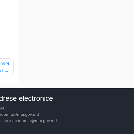
emiei
 I
drese electronice
ail:
ademia@mai.gov.md
mitere.academia@mai.gov.md