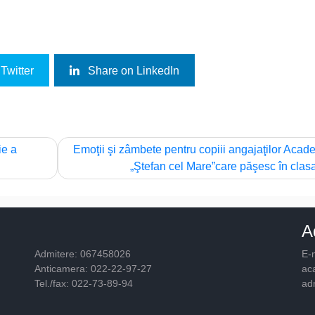
Twitter
Share on LinkedIn
ie a
Emoţii şi zâmbete pentru copiii angajaţilor Acad
„Ştefan cel Mare”care păşesc în clasa
A
Admitere: 067458026
E-m
Anticamera: 022-22-97-27
ac
Tel./fax: 022-73-89-94
ad