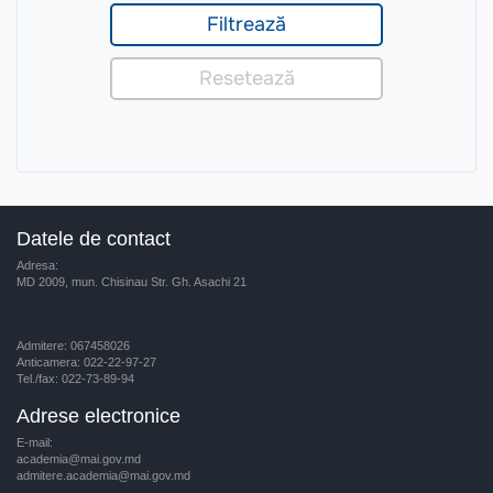
Datele de contact
Adresa:
MD 2009, mun. Chisinau Str. Gh. Asachi 21
Admitere: 067458026
Anticamera: 022-22-97-27
Tel./fax: 022-73-89-94
Adrese electronice
E-mail:
academia@mai.gov.md
admitere.academia@mai.gov.md