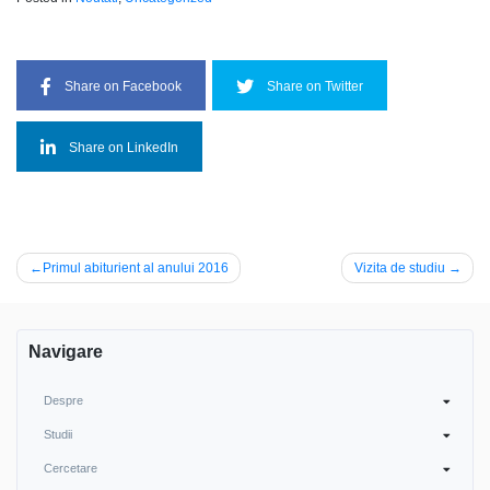
Share on Facebook
Share on Twitter
Share on LinkedIn
Navigare
Primul abiturient al anului 2016
Vizita de studiu
în
articole
Navigare
Despre
Studii
Cercetare