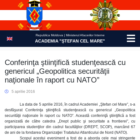
Skip
to
content
Republica Moldova | Ministerul Afacerilor Interne
ACADEMIA "ŞTEFAN CEL MARE"
Conferinţa ştiinţifică studenţească cu
genericul „Geopolitica securităţii
naţionale în raport cu NATO”
5 aprilie 2016
La data de 5 aprilie 2016, în cadrul Academiei „Ştefan cel Mare”, s-a
desfăşurat Conferinţa ştiinţifică studenţească cu genericul „Geopolitica
securităţii naţionale în raport cu NATO”. Această conferinţă ştiinţifică a fost
organizată de către catedra „Drept public şi securitate a frontierei”, cu
participarea studenţilor din cadrul facultăţilor (DREPT, SCOP), marcând 67
de ani de la fondarea Organizaţiei Tratatului Atlanticului de Nord (NATO).
Scopul acestui eveniment a fost de a aborda cele mai stringente