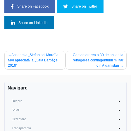
Share on Facebook
Share on Twitter
Share on LinkedIn
Navigare
Academia „Ştefan cel Mare” a
Comemorarea a 30 de ani de la
MAI apreciată la „Gala Bărbăţiei
retragerea contingentului militar
în
2018”
din Afganistan
articole
Navigare
Despre
Studii
Cercetare
Transparența