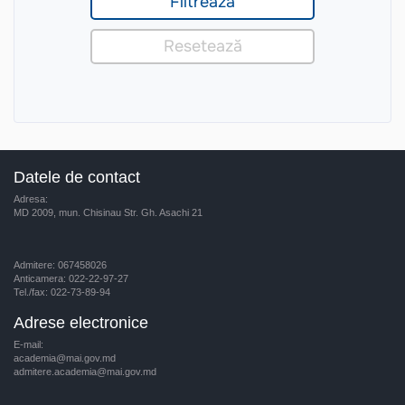
Datele de contact
Adresa:
MD 2009, mun. Chisinau Str. Gh. Asachi 21
Admitere: 067458026
Anticamera: 022-22-97-27
Tel./fax: 022-73-89-94
Adrese electronice
E-mail:
academia@mai.gov.md
admitere.academia@mai.gov.md