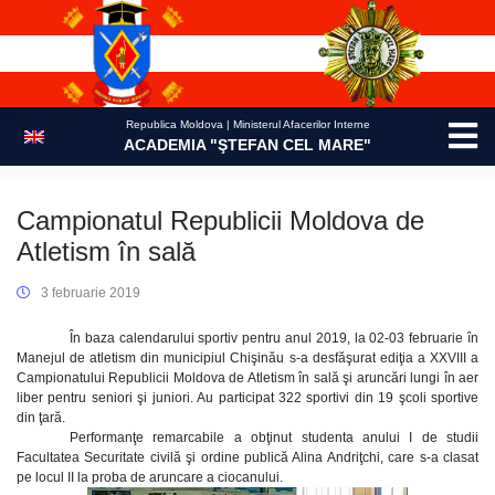
Skip
to
content
Republica Moldova | Ministerul Afacerilor Interne
ACADEMIA "ŞTEFAN CEL MARE"
Campionatul Republicii Moldova de
Atletism în sală
3 februarie 2019
În baza calendarului sportiv pentru anul 2019, la 02-03 februarie în
Manejul de atletism din municipiul Chişinău s-a desfăşurat ediţia a XXVIII a
Campionatului Republicii Moldova de Atletism în sală şi aruncări lungi în aer
liber pentru seniori şi juniori. Au participat 322 sportivi din 19 şcoli sportive
din ţară.
Performanţe remarcabile a obţinut studenta anului I de studii
Facultatea Securitate civilă şi ordine publică Alina Andriţchi, care s-a clasat
pe locul II la proba de aruncare a ciocanului.