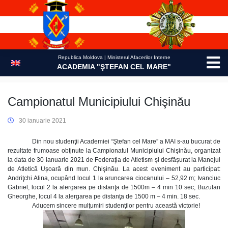
Skip
to
content
Republica Moldova | Ministerul Afacerilor Interne
ACADEMIA "ŞTEFAN CEL MARE"
Campionatul Municipiului Chişinău
30 ianuarie 2021
Din nou studenţii Academiei “Ştefan cel Mare” a MAI s-au bucurat de
rezultate frumoase obţinute la Campionatul Municipiului Chişinău, organizat
la data de 30 ianuarie 2021 de Federaţia de Atletism și desfăşurat la Manejul
de Atletică Ușoară din mun. Chişinău. La acest eveniment au participat:
Andriţchi Alina, ocupând locul 1 la aruncarea ciocanului – 52,92 m; Ivanciuc
Gabriel, locul 2 la alergarea pe distanţa de 1500m – 4 min 10 sec; Buzulan
Gheorghe, locul 4 la alergarea pe distanţa de 1500 m – 4 min. 18 sec.
Aducem sincere mulţumiri studenţilor pentru această victorie!