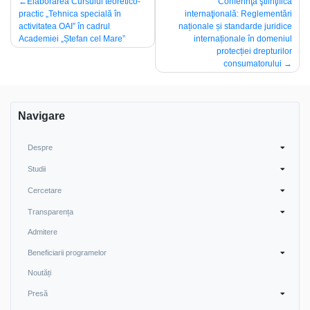
Navigare
Elaborarea Cursului teoretico-
Conferinţa ştiinţifică
practic „Tehnica specială în
internaţională: Reglementări
în
activitatea OAI” în cadrul
naționale și standarde juridice
articole
Academiei „Ștefan cel Mare”
internaționale în domeniul
protecției drepturilor
consumatorului
Navigare
Despre
Studii
Cercetare
Transparența
Admitere
Beneficiarii programelor
Noutăți
Presă