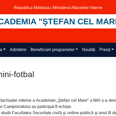
Republica Moldova | Ministerul Afacerilor Interne
CADEMIA "ŞTEFAN CEL MAR
ța
Admitere
Beneficiarii programelor
Noutăți
Presă
ini-fotbal
rtachiadei interne a Academiei „Ştefan cel Mare” a MAI s-a des
ile Campionatului au participat 8 echipe.
 studii Facultatea Securitate civilă şi ordine publică şi anul III de