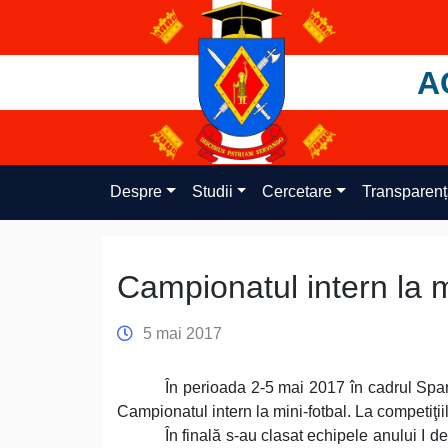
Skip
to
content
A
Despre
Studii
Cercetare
Transparen
Campionatul intern la m
5 mai 2017
În perioada 2-5 mai 2017 în cadrul Spa
Campionatul intern la mini-fotbal. La competiţi
În finală s-au clasat echipele anului I de