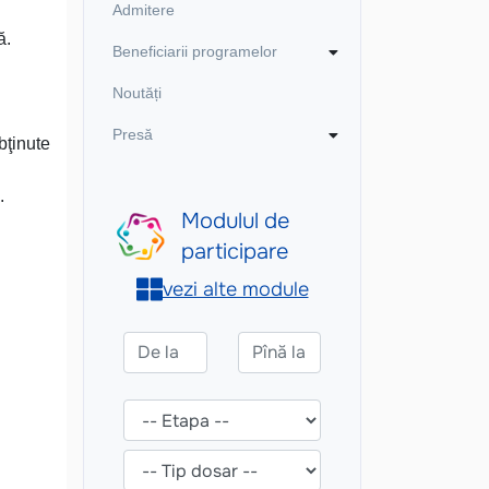
Admitere
ă.
Beneficiarii programelor
Noutăți
Presă
bţinute
.