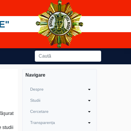
E"
Navigare
Despre
Studii
Cercetare
făşurat
Transparența
 studii