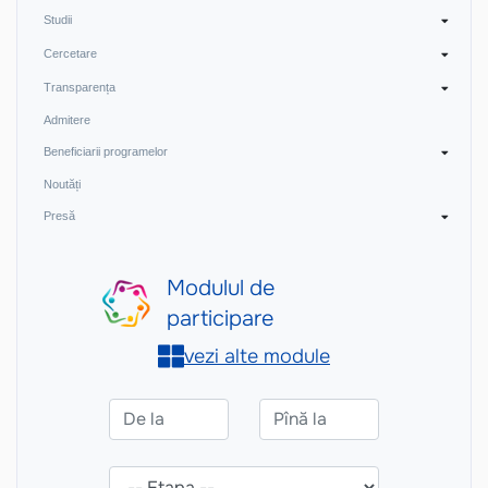
Studii
Cercetare
Transparența
Admitere
Beneficiarii programelor
Noutăți
Presă