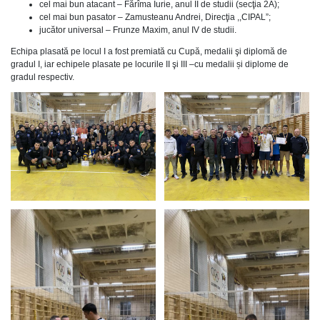
cel mai bun atacant – Fărîma Iurie, anul II de studii (secţia 2A);
cel mai bun pasator – Zamusteanu Andrei, Direcţia ,,CIPAL”;
jucător universal – Frunze Maxim, anul IV de studii.
Echipa plasată pe locul I a fost premiată cu Cupă, medalii şi diplomă de
gradul I, iar echipele plasate pe locurile II şi III –cu medalii și diplome de
gradul respectiv.