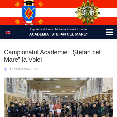
Skip
to
content
Republica Moldova | Ministerul Afacerilor Interne
ACADEMIA "ŞTEFAN CEL MARE"
Campionatul Academiei „Ştefan cel
Mare” la Volei
11 decembrie 2023