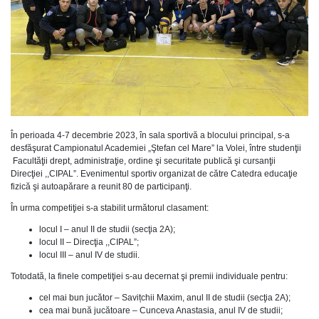
În perioada 4-7 decembrie 2023, în sala sportivă a blocului principal, s-a
desfăşurat Campionatul Academiei „Ştefan cel Mare” la Volei, între studenţii
Facultăţii drept, administraţie, ordine şi securitate publică şi cursanţii
Direcţiei ,,CIPAL”. Evenimentul sportiv organizat de către Catedra educaţie
fizică şi autoapărare a reunit 80 de participanţi.
În urma competiţiei s-a stabilit următorul clasament:
locul I – anul II de studii (secţia 2A);
locul II – Direcţia ,,CIPAL”;
locul III – anul IV de studii.
Totodată, la finele competiţiei s-au decernat şi premii individuale pentru:
cel mai bun jucător – Savițchii Maxim, anul II de studii (secţia 2A);
cea mai bună jucătoare – Cunceva Anastasia, anul IV de studii;