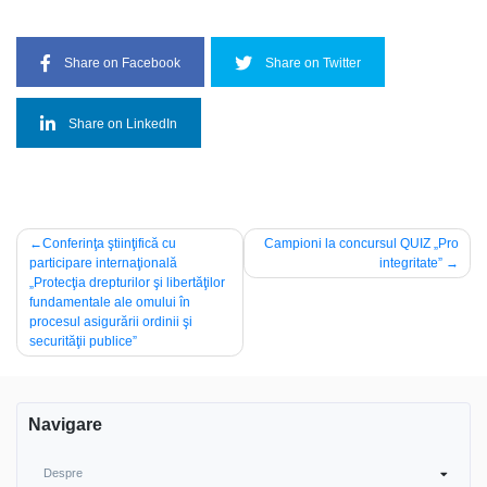
Share on Facebook
Share on Twitter
Share on LinkedIn
Navigare
Conferinţa ştiinţifică cu
Campioni la concursul QUIZ „Pro
participare internaţională
integritate”
în
„Protecţia drepturilor şi libertăţilor
articole
fundamentale ale omului în
procesul asigurării ordinii şi
securităţii publice”
Navigare
Despre