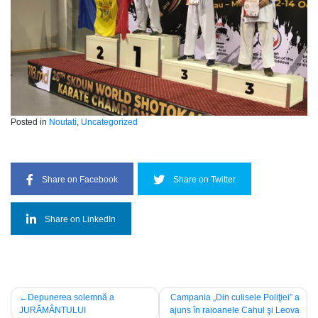
Posted in
Noutati
,
Uncategorized
Share on Facebook
Share on Twitter
Share on LinkedIn
Navigare
Depunerea solemnă a
Campania „Din culisele Poliţiei” a
JURĂMÂNTULUI
ajuns în raioanele Cahul şi Leova
în