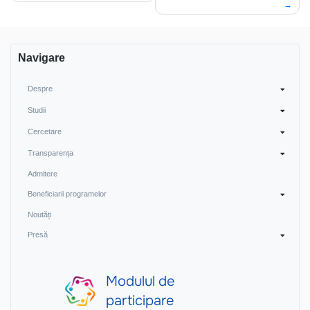
articole
Navigare
Despre
Studii
Cercetare
Transparența
Admitere
Beneficiarii programelor
Noutăți
Presă