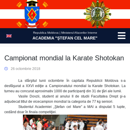
Skip
to
content
Republica Moldova | Ministerul Afacerilor Interne
ACADEMIA "ŞTEFAN CEL MARE"
Campionat mondial la Karate Shotokan
26 octombrie 2018
La sfârşitul lunii octombrie în capitala Republicii Moldova s-a
desfăşurat a XXVI ediţie a Campionatului mondial la Karate Shotokan. La
turneu au concurat aproximativ 1000 de participanţi din 31 de ţări ale lumii.
Vasile Dovzii, student al anului II de studii Facultatea Drept şi-a
adjudecat titlul de vicecampion mondial la categoria de 77 kg seniori.
Studentul Academiei „Ştefan cel Mare” a MAI a disputat 5 lupte,
cedând doar în finala competiţiei.