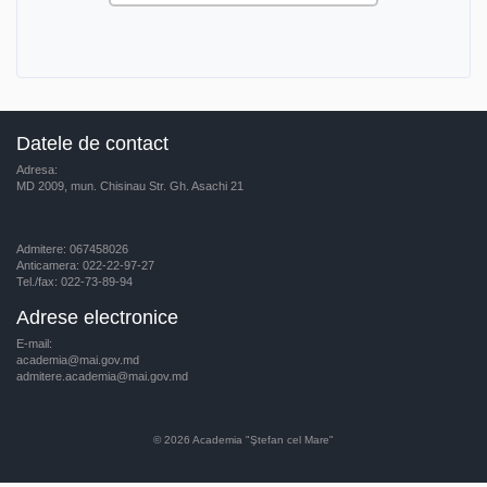
Datele de contact
Adresa:
MD 2009, mun. Chisinau Str. Gh. Asachi 21
Admitere: 067458026
Anticamera: 022-22-97-27
Tel./fax: 022-73-89-94
Adrese electronice
E-mail:
academia@mai.gov.md
admitere.academia@mai.gov.md
© 2026
Academia "Ştefan cel Mare"