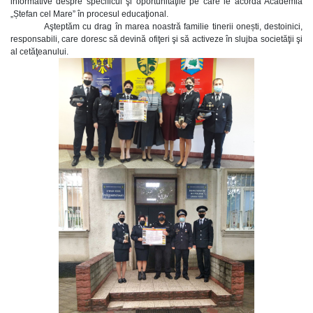
informative despre specificul şi oportunităţile pe care le acordă Academia
„Ștefan cel Mare” în procesul educaţional.
Aşteptăm cu drag în marea noastră familie tinerii onești, destoinici,
responsabili, care doresc să devină ofiţeri şi să activeze în slujba societăţii şi
al cetăţeanului.