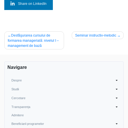
Share on LinkedIn
Navigare
Desfăşurarea cursului de
Seminar instructiv-metodic
formarea managerială: nivelul I –
în
management de bază
articole
Navigare
Despre
Studii
Cercetare
Transparența
Admitere
Beneficiarii programelor