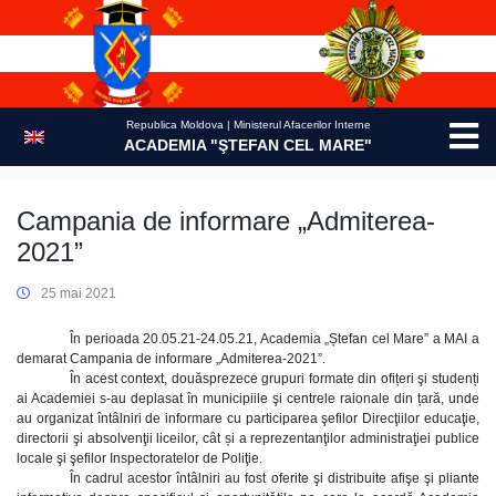
Skip
to
content
Republica Moldova | Ministerul Afacerilor Interne
ACADEMIA "ŞTEFAN CEL MARE"
Campania de informare „Admiterea-
2021”
25 mai 2021
În perioada 20.05.21-24.05.21, Academia „Ștefan cel Mare” a MAI a
demarat Campania de informare „Admiterea-2021”.
În acest context, douăsprezece grupuri formate din ofițeri şi studenți
ai Academiei s-au deplasat în municipiile şi centrele raionale din țară, unde
au organizat întâlniri de informare cu participarea şefilor Direcţiilor educaţie,
directorii şi absolvenţii liceilor, cât și a reprezentanţilor administraţiei publice
locale şi şefilor Inspectoratelor de Poliţie.
În cadrul acestor întâlniri au fost oferite şi distribuite afişe şi pliante