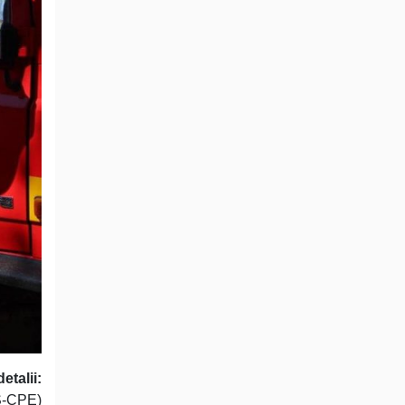
etalii:
SS-CPE)