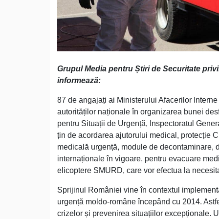
Grupul Media pentru Știri de Securitate pr
informează:
87 de angajați ai Ministerului Afacerilor Inter
autorităților naționale în organizarea bunei de
pentru Situații de Urgență, Inspectoratul Gener
țin de acordarea ajutorului medical, protecție 
medicală urgență, module de decontaminare, d
internaționale în vigoare, pentru evacuare me
elicoptere SMURD, care vor efectua la necesit
Sprijinul României vine în contextul implementă
urgență moldo-române începând cu 2014. Astfel 
crizelor și prevenirea situațiilor excepționale.