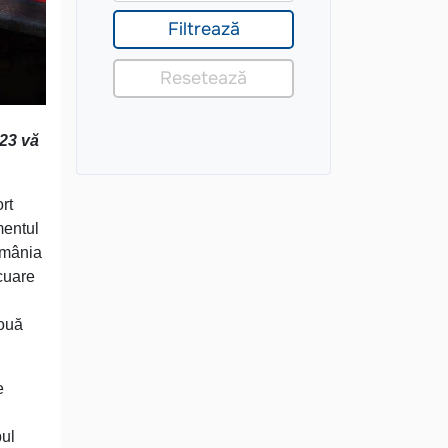
023 vă
rt
mentul
România
acuare
două
e
pul