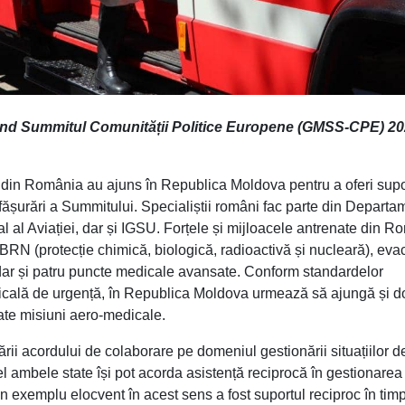
ivind Summitul Comunității Politice Europene (GMSS-CPE) 2
ne din România au ajuns în Republica Moldova pentru a oferi supo
sfășurări a Summitului. Specialiștii români fac parte din Departa
al al Aviației, dar și IGSU. Forțele și mijloacele antrenate din 
CBRN (protecție chimică, biologică, radioactivă și nucleară), ev
ar și patru puncte medicale avansate. Conform standardelor
dicală de urgență, în Republica Moldova urmează să ajungă și 
ate misiuni aero-medicale.
rii acordului de colaborare pe domeniul gestionării situațiilor d
ambele state își pot acorda asistență reciprocă în gestionarea
 Un exemplu elocvent în acest sens a fost suportul reciproc în tim