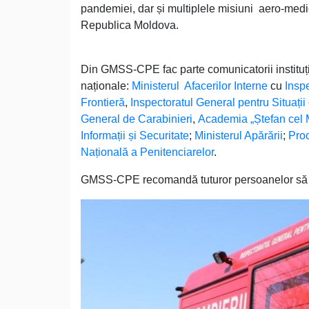
pandemiei, dar și multiplele misiuni aero-med
Republica Moldova.
Din GMSS-CPE fac parte comunicatorii instituțiil
naționale:
Ministerul Afacerilor Interne
cu
Inspe
Frontieră
,
Inspectoratul General pentru Situați
General de Carabinieri
,
Academia „Ștefan cel 
Informații și Securitate
;
Ministerul Apărării
;
Pro
Națională a Penitenciarelor
.
GMSS-CPE recomandă tuturor persoanelor să se