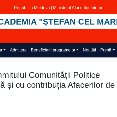
Republica Moldova | Ministerul Afacerilor Interne
CADEMIA "ŞTEFAN CEL MAR
ța
Admitere
Beneficiarii programelor
Noutăți
Presă
itului Comunității Politice
 și cu contribuția Afacerilor de