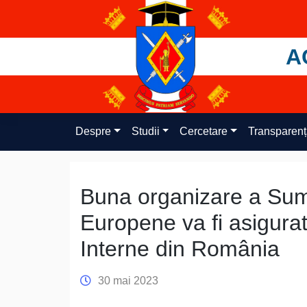
Skip
to
content
A
Despre
Studii
Cercetare
Transparen
Buna organizare a Summ
Europene va fi asigurată
Interne din România
30 mai 2023