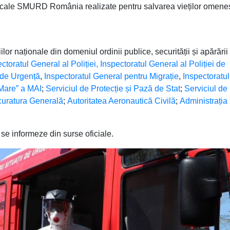
icale SMURD România realizate pentru salvarea vieților omeneș
or naționale din domeniul ordinii publice, securității și apărării
ctoratul General al Poliției
, Inspectoratul General al Poliției de
i de Urgență
,
Inspectoratul General pentru Migrație
,
Inspectoratul
Mare” a MAI
;
Serviciul de Protecție și Pază de Stat
;
Serviciul de
curatura Generală
;
Autoritatea Aeronautică Civilă
;
Administrația
 informeze din surse oficiale.