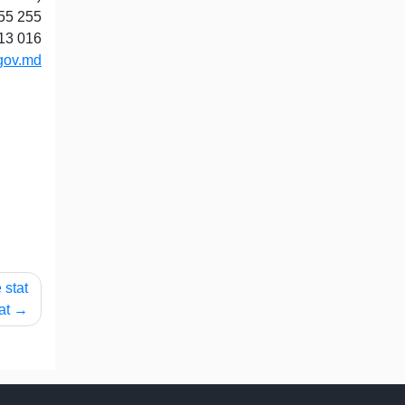
255 255
13 016
gov.md
 stat
at