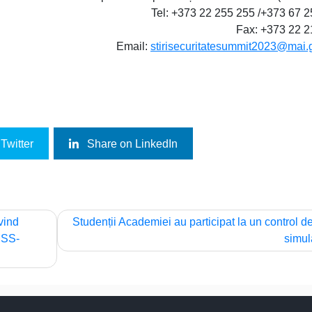
Tel: +373 22 255 255 /+373 67 
Fax: +373 22 2
Email:
stirisecuritatesummit2023@mai.
Twitter
Share on LinkedIn
vind
Studenții Academiei au participat la un control de
MSS-
simul