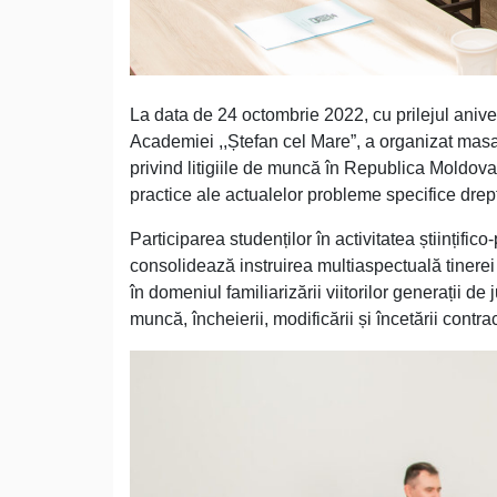
La data de 24 octombrie 2022, cu prilejul aniver
Academiei ,,Ștefan cel Mare”, a organizat masa
privind litigiile de muncă în Republica Moldova”
practice ale actualelor probleme specifice drep
Participarea studenților în activitatea științifi
consolidează instruirea multiaspectuală tinere
în domeniul familiarizării viitorilor generații de 
muncă, încheierii, modificării și încetării contr