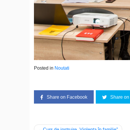
Posted in
Noutati
Share on Facebook
Share on 
Navigare
Curs de instruire „Violența în familie”