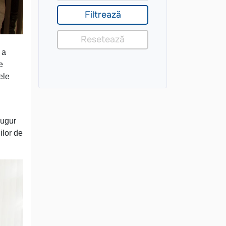
 a
e
ele
augur
iilor de