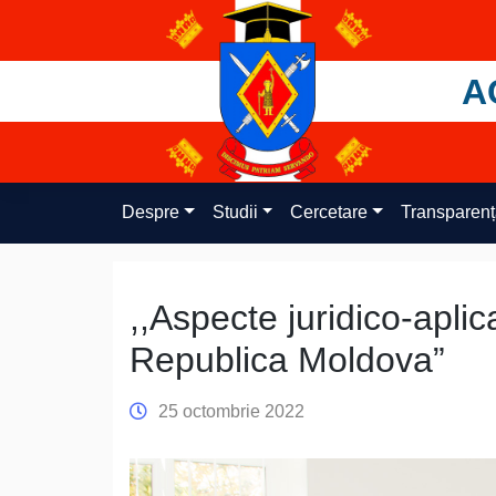
Skip
to
content
A
Despre
Studii
Cercetare
Transparen
,,Aspecte juridico-aplica
Republica Moldova”
25 octombrie 2022