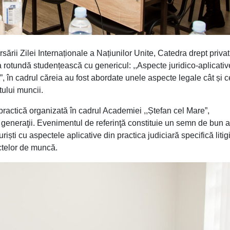
sării Zilei Internaționale a Națiunilor Unite, Catedra drept privat
 rotundă studențească cu genericul: ,,Aspecte juridico-aplicativ
, în cadrul căreia au fost abordate unele aspecte legale cât și c
tului muncii.
co-practică organizată în cadrul Academiei ,,Ștefan cel Mare”,
i generaţii. Evenimentul de referinţă constituie un semn de bun 
juriști cu aspectele aplicative din practica judiciară specifică litig
actelor de muncă.