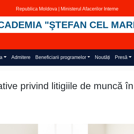
Republica Moldova | Ministerul Afacerilor Interne
CADEMIA "ŞTEFAN CEL MAR
ța
Admitere
Beneficiarii programelor
Noutăți
Presă
tive privind litigiile de muncă în