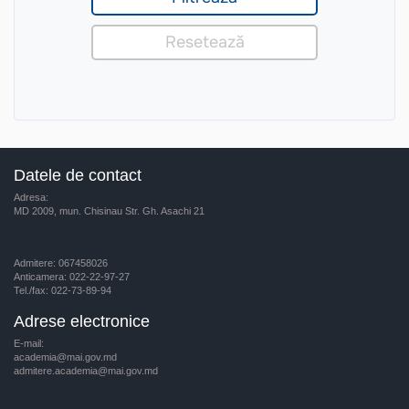
Datele de contact
Adresa:
MD 2009, mun. Chisinau Str. Gh. Asachi 21
Admitere: 067458026
Anticamera: 022-22-97-27
Tel./fax: 022-73-89-94
Adrese electronice
E-mail:
academia@mai.gov.md
admitere.academia@mai.gov.md