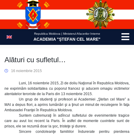
Skip
to
content
Republica Moldova | Ministerul Afacerilor Interne
ACADEMIA "ŞTEFAN CEL MARE"
Alături cu sufletul…
16 noiembrie 2015
Luni, 16 noiembrie 2015, Zi de doliu Naţional în Republica Moldova,
ne exprimăm solidaritatea cu poporul francez şi aducem omagiu victimelor
atentatelor teroriste de la Paris din 13 noiembrie 2015.
Un grup de studenţi şi profesori ai Academiei „Ştefan cel Mare” a
MAI a depus flori, a aprins lumânări şi a ţinut un minut de reculegere în faţa
Ambasadei Franţei în Republica Moldova.
Suntem cutremuraţi în adîncul sufletului de evenimentele tragice
care au avut loc recent la Paris. În astfel de momente cuvintele sunt de
prisos, ele se rezumă doar la şoc, tristeţe şi durere.
Sincere condoleanţe familiilor îndurerate pentru pierderea