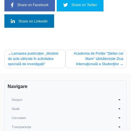
Share on Facebook
Share on Twitter
Share on LinkedIn
Navigare
Lansarea publicației ,,Modele
Academia de Poliție “Ștefan cel
de acte utilizate în activitatea
Mare” sărbătorește Ziua
în
specială de investigații”
Internaţională a Studenţilor
articole
Navigare
Despre
Studii
Cercetare
Transparența