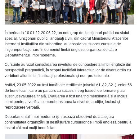
În perioada 10.01.22-20.05.22, un nou grup de funcționari publici cu statut
special, funcționari publici, angajaţi civili, din cadrul Ministerului Afacerilor
Interne și instituțiilor din subordine, au absolvit cu succes cursurile de
iniţiere/perfecţionare în domeniul limbii engleze, organizat de către
Departamentul limbi moderne.
Cursurile au vizat consolidarea nivelului de cunoaștere a limbii engleze din
perspectivă pragmatică, în scopul facilitării interacțiunilor de divers ordin cu
vorbitorii altor limbi, în situații profesionale și non-profesionale.
Astăzi, 23.05.2022 au fost înmânate certificate (nivelul A1, A2, A2+), celor 56
de beneficiari, care au parcurs cu succes întreg traseul de formare și au
susținut evaluarea finală. Evaluarea a fost una tridimensională și a inclus
itemi pentru a verifica comprehensiunea la nivel de audiție, lectură și
reproducere verbală.
Departamentul limbi moderne își trasează obiectivul de a asigura
continuitatea organizării și desfășurării cursurilor de limbă engleză pentru a
instrui cât mai mulți beneficiari.