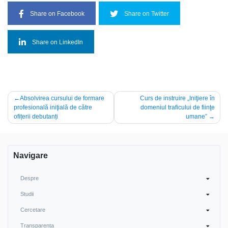
Share on Facebook
Share on Twitter
Share on LinkedIn
Navigare
Absolvirea cursului de formare
Curs de instruire „Iniţiere în
profesională iniţială de către
domeniul traficului de fiinţe
în
ofițerii debutanți
umane”
articole
Navigare
Despre
Studii
Cercetare
Transparența