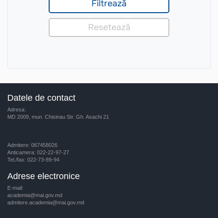
Datele de contact
Adresa:
MD 2009, mun. Chisinau Str. Gh. Asachi 21
Admitere: 067458026
Anticamera: 022-22-97-27
Tel./fax: 022-73-89-94
Adrese electronice
E-mail:
academia@mai.gov.md
admitere.academia@mai.gov.md