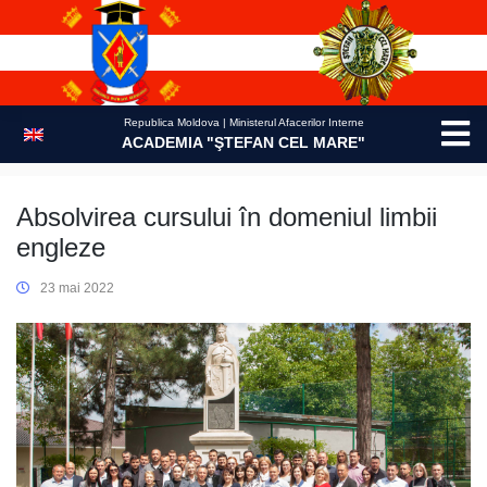
Skip
to
content
Republica Moldova | Ministerul Afacerilor Interne
ACADEMIA "ŞTEFAN CEL MARE"
Absolvirea cursului în domeniul limbii
engleze
23 mai 2022