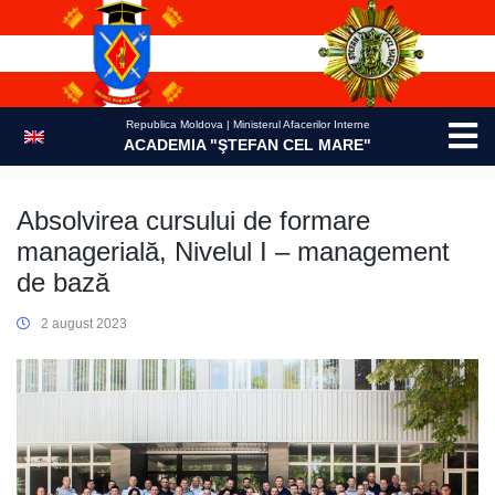
Skip
to
content
Republica Moldova | Ministerul Afacerilor Interne
ACADEMIA "ŞTEFAN CEL MARE"
Absolvirea cursului de formare
managerială, Nivelul I – management
de bază
2 august 2023