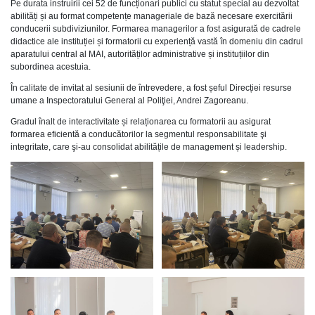
Pe durata instruirii cei 52 de funcționari publici cu statut special au dezvoltat
abilități și au format competențe manageriale de bază necesare exercitării
conducerii subdiviziunilor. Formarea managerilor a fost asigurată de cadrele
didactice ale instituției și formatorii cu experiență vastă în domeniu din cadrul
aparatului central al MAI, autorităților administrative și instituțiilor din
subordinea acestuia.
În calitate de invitat al sesiunii de întrevedere, a fost șeful Direcției resurse
umane a Inspectoratului General al Poliţiei, Andrei Zagoreanu.
Gradul înalt de interactivitate și relaționarea cu formatorii au asigurat
formarea eficientă a conducătorilor la segmentul responsabilitate şi
integritate, care şi-au consolidat abilitățile de management și leadership.