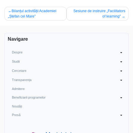
Navigare
Bilanțul activității Academiei
Sesiune de instruire „Facilitators
„Ștefan cel Mare”
of learning”
în
articole
Navigare
Despre
Studii
Cercetare
Transparența
Admitere
Beneficiarii programelor
Noutăți
Presă