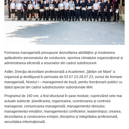
Formarea managerială presupune dezvoltarea abilităților şi modelarea
aptitudinilor personalului de conducere, sporirea climatului organizațional și
administrarea eficientă a resurselor din cadrul subdiviziunii.
Astfel, Direcţia dezvoltare profesională a Academiei „Ştefan cel Mare” a
organizat şi desfăşurat în perioada de 03.07.23-28.07.23, cursul de formare
managerială, Nivelul I – management de bază, pentru funcționarii publici cu
statut special din cadrul subdiviziunilor subordonate MAI.
Programul de 160 ore, a fost structurat în șase module, cuprinzând cele mai
actuale subiecte: planificarea, organizarea, coordonarea și controlul
managerial; comunicarea managerială; managementul stresului;
managementul emoțiilor; managementul conflictelor; leadershipul; crearea,
dezvoltarea și conducerea echipei; disciplina și integritatea profesională;
securitatea informațională.