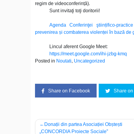
regim de videoconferință).
Sunt invitaţi toţi doritorii!
Agenda Conferinţei ştiințifico-pract
prevenirea și combaterea violenței în bază de 
Lincul aferent Google Meet:
https://meet.google.com/ihi-jzbg-kmq
Posted in
Noutati
,
Uncategorized
Share on Facebook
Share on 
Navigare
Donații din partea Asociației Obștești
„CONCORDIA Proiecte Sociale”