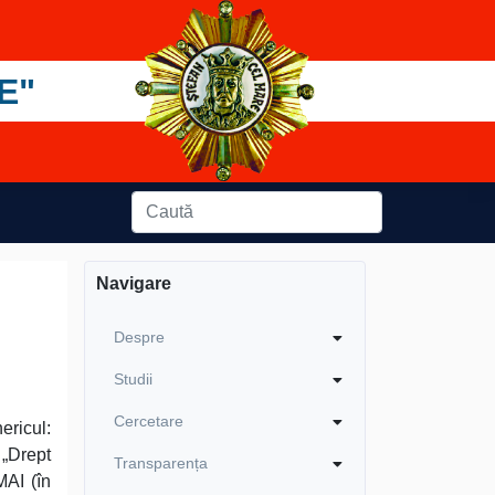
E"
Navigare
Despre
Studii
Cercetare
ericul:
 „Drept
Transparența
MAI (în