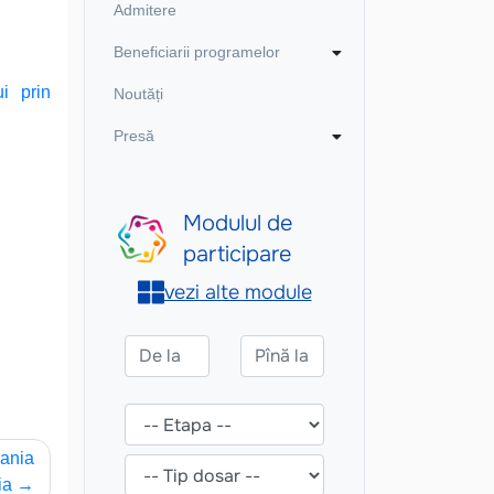
Admitere
Beneficiarii programelor
i prin
Noutăți
Presă
pania
ia