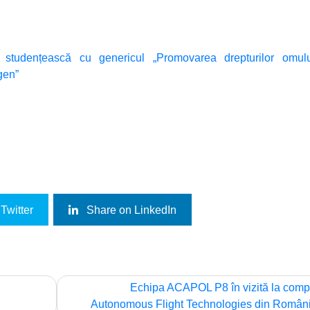
ice studențească cu genericul „Promovarea drepturilor omulu
gen”
Twitter
Share on LinkedIn
Echipa ACAPOL P8 în vizită la com
Autonomous Flight Technologies din Român