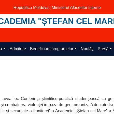
Republica Moldova | Ministerul Afacerilor Interne
CADEMIA "ŞTEFAN CEL MAR
ța
Admitere
Beneficiarii programelor
Noutăți
Presă
avea loc Conferinţa ştiinţifico-practică studenţească cu gen
 și combaterea violenței în baza de gen, organizată de catedra
blic şi securitate a frontierei” a Academiei „Ștefan cel Mare” a 