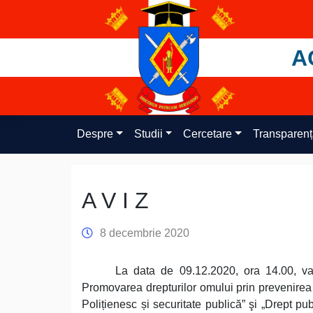
Skip
to
content
A
Despre
Studii
Cercetare
Transparen
A V I Z
8 decembrie 2020
La data de 09.12.2020, ora 14.00, va 
Promovarea drepturilor omului prin prevenirea
Polițienesc și securitate publică” şi „Drept pu