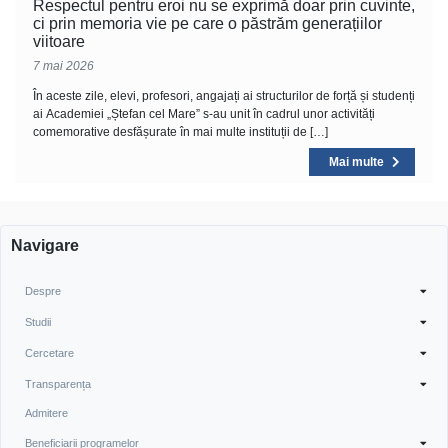
Respectul pentru eroi nu se exprimă doar prin cuvinte,
ci prin memoria vie pe care o păstrăm generațiilor
viitoare
7 mai 2026
În aceste zile, elevi, profesori, angajați ai structurilor de forță și studenți
ai Academiei „Ștefan cel Mare” s-au unit în cadrul unor activități
comemorative desfășurate în mai multe instituții de […]
Mai multe
Navigare
Despre
Studii
Cercetare
Transparența
Admitere
Beneficiarii programelor