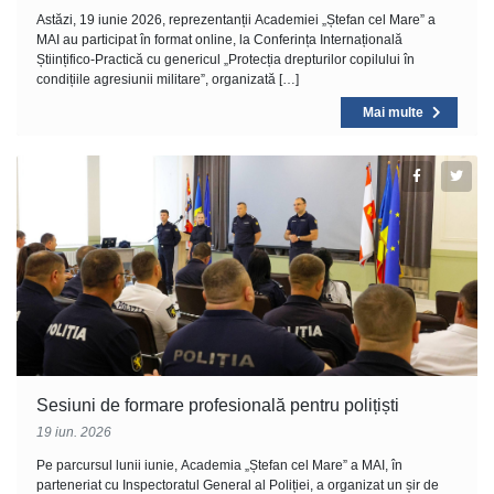
Astăzi, 19 iunie 2026, reprezentanții Academiei „Ștefan cel Mare” a
MAI au participat în format online, la Conferința Internațională
Științifico-Practică cu genericul „Protecția drepturilor copilului în
condițiile agresiunii militare”, organizată […]
Mai multe
Sesiuni de formare profesională pentru polițiști
19 iun. 2026
Pe parcursul lunii iunie, Academia „Ștefan cel Mare” a MAI, în
parteneriat cu Inspectoratul General al Poliției, a organizat un șir de