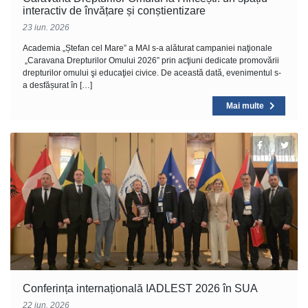
interactiv de învățare și conștientizare
23 iun. 2026
Academia „Ștefan cel Mare” a MAI s-a alăturat campaniei naţionale
„Caravana Drepturilor Omului 2026” prin acţiuni dedicate promovării
drepturilor omului şi educaţiei civice. De această dată, evenimentul s-
a desfășurat în […]
Mai multe
Conferința internațională IADLEST 2026 în SUA
22 iun. 2026