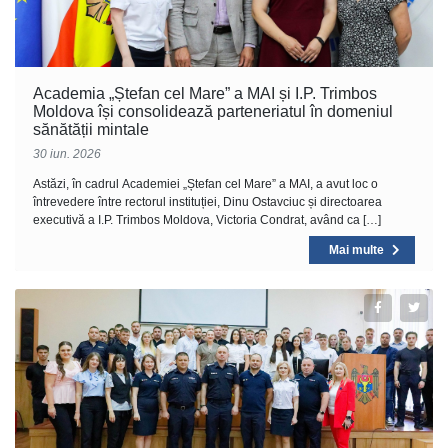
Academia „Ștefan cel Mare” a MAI și I.P. Trimbos
Moldova își consolidează parteneriatul în domeniul
sănătății mintale
30 iun. 2026
Astăzi, în cadrul Academiei „Ștefan cel Mare” a MAI, a avut loc o
întrevedere între rectorul instituției, Dinu Ostavciuc și directoarea
executivă a I.P. Trimbos Moldova, Victoria Condrat, având ca […]
Mai multe