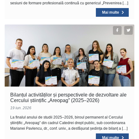
sesiuni de formare profesională continuă cu genericul „Prevenirea […]
Mai multe
Bilanțul activităților și perspectivele de dezvoltare ale
Cercului științific „Areopag” (2025–2026)
19 iun. 2026
La finalul anului de studii 2025–2026, biroul permanent al Cercului
științific „Areopag” din cadrul Catedrei drept public, sub coordonarea
Marianei Pavlencu, dr., conf. univ., a desfășurat ședința de bilanț a […]
Mai multe