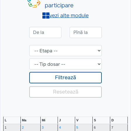
L
Ma
Mi
J
V
S
D
1
2
3
4
5
6
7