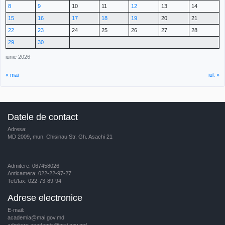
8
9
10
11
12
13
14
15
16
17
18
19
20
21
22
23
24
25
26
27
28
29
30
iunie 2026
« mai
iul. »
Datele de contact
Adresa:
MD 2009, mun. Chisinau Str. Gh. Asachi 21
Admitere: 067458026
Anticamera: 022-22-97-27
Tel./fax: 022-73-89-94
Adrese electronice
E-mail:
academia@mai.gov.md
admitere.academia@mai.gov.md