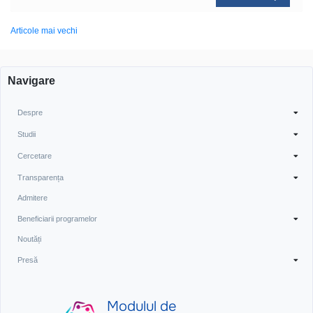
Navigare
Articole mai vechi
în
articole
Navigare
Despre
Studii
Cercetare
Transparența
Admitere
Beneficiarii programelor
Noutăți
Presă