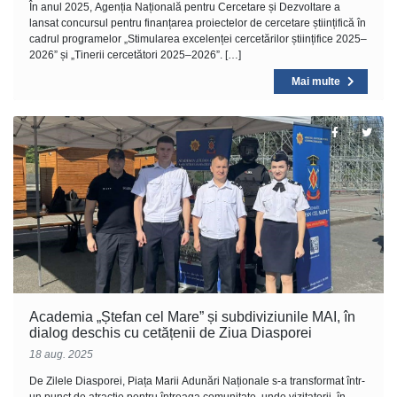
În anul 2025, Agenția Națională pentru Cercetare și Dezvoltare a
lansat concursul pentru finanțarea proiectelor de cercetare științifică în
cadrul programelor „Stimularea excelenței cercetărilor științifice 2025–
2026” și „Tinerii cercetători 2025–2026”. […]
Mai multe
Academia „Ștefan cel Mare” și subdiviziunile MAI, în
dialog deschis cu cetățenii de Ziua Diasporei
18 aug. 2025
De Zilele Diasporei, Piața Marii Adunări Naționale s-a transformat într-