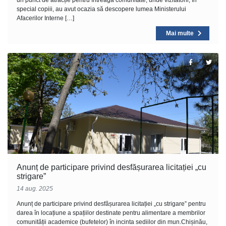
un punct de atracție pentru întreaga comunitate, unde vizitatorii, în
special copiii, au avut ocazia să descopere lumea Ministerului
Afacerilor Interne […]
Mai multe
Anunț de participare privind desfășurarea licitației „cu
strigare”
14 aug. 2025
Anunț de participare privind desfășurarea licitației „cu strigare” pentru
darea în locațiune a spațiilor destinate pentru alimentare a membrilor
comunității academice (bufetelor) în incinta sediilor din mun.Chișinău,