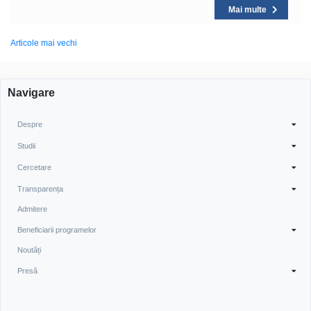
Mai multe
Navigare
Articole mai vechi
în
articole
Navigare
Despre
Studii
Cercetare
Transparența
Admitere
Beneficiarii programelor
Noutăți
Presă