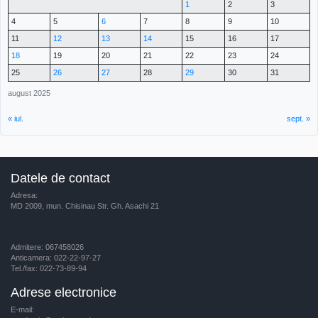
1
2
3
4
5
6
7
8
9
10
11
12
13
14
15
16
17
18
19
20
21
22
23
24
25
26
27
28
29
30
31
august 2025
« iul.
sept. »
Datele de contact
Adresa:
MD 2009, mun. Chisinau Str. Gh. Asachi 21
Admitere: 067458026
Anticamera: 022-22-97-27
Tel./fax: 022-73-89-94
Adrese electronice
E-mail: