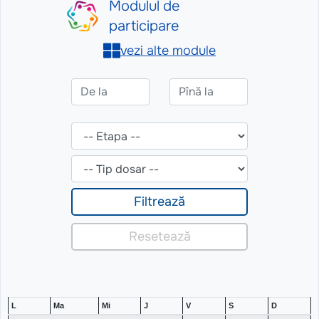
L
Ma
Mi
J
V
S
D