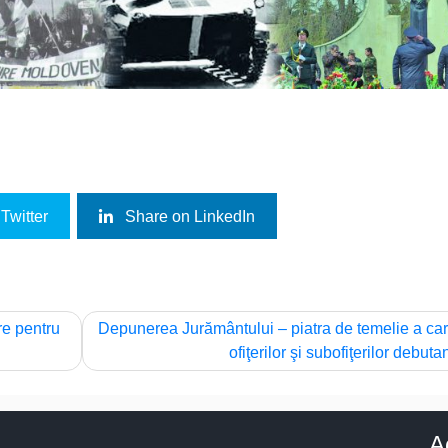
Twitter
Share on LinkedIn
re pentru
Depunerea Jurământului – piatra de temelie a car
ofiţerilor şi subofiţerilor debutan
A