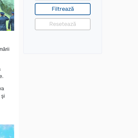
mării
a
e.
va
 şi