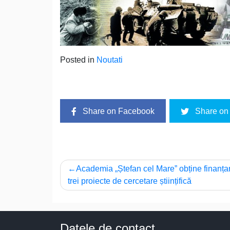
Posted in
Noutati
Share on Facebook
Share on 
Navigare
Academia „Ștefan cel Mare” obține finanța
trei proiecte de cercetare științifică
în
articole
Datele de contact