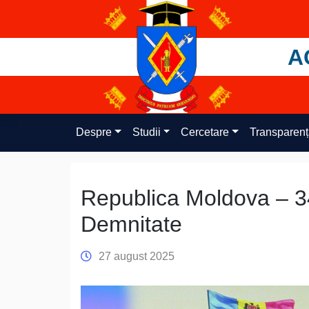
Skip
to
content
A
Despre
Studii
Cercetare
Transparen
Republica Moldova – 3
Demnitate
27 august 2025