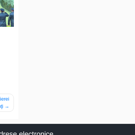
ierei
ţi
drese electronice