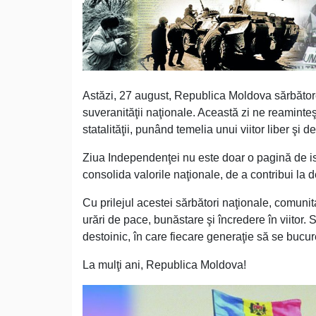
Astăzi, 27 august, Republica Moldova sărbătoreş
suveranităţii naţionale. Această zi ne reaminteş
statalităţii, punând temelia unui viitor liber şi
Ziua Independenţei nu este doar o pagină de isto
consolida valorile naţionale, de a contribui la d
Cu prilejul acestei sărbători naţionale, comun
urări de pace, bunăstare şi încredere în viitor. 
destoinic, în care fiecare generaţie să se bucu
La mulţi ani, Republica Moldova!