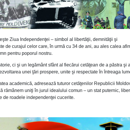
te Ziua Independenţei – simbol al libertăţii, demnităţii şi
te de curajul celor care, în urmă cu 34 de ani, au ales calea afir
 demn pentru poporul nostru.
rie, ci şi un legământ sfânt al fiecărui cetăţean de a păstra şi 
ezvoltarea unei ţări prospere, unite şi respectate în întreaga lum
itatea academică, adresează tuturor cetăţenilor Republicii Moldo
Să rămânem uniţi în jurul idealului comun – un stat puternic, liber
re de roadele independenţei cucerite.