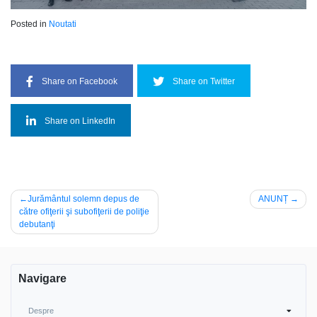
Posted in
Noutati
Share on Facebook
Share on Twitter
Share on LinkedIn
Navigare
Jurământul solemn depus de
ANUNȚ
către ofiţerii şi subofiţerii de poliţie
în
debutanţi
articole
Navigare
Despre