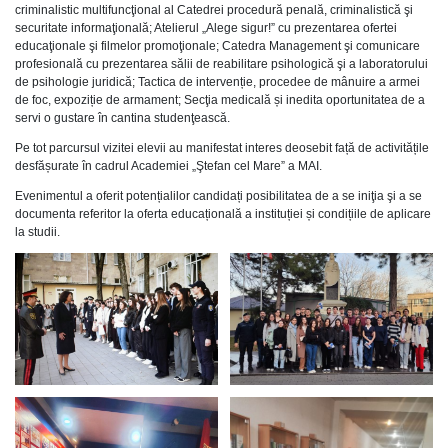
criminalistic multifuncţional al Catedrei procedură penală, criminalistică şi
securitate informaţională; Atelierul „Alege sigur!” cu prezentarea ofertei
educaţionale şi filmelor promoţionale; Catedra Management şi comunicare
profesională cu prezentarea sălii de reabilitare psihologică şi a laboratorului
de psihologie juridică; Tactica de intervenție, procedee de mânuire a armei
de foc, expoziție de armament; Secţia medicală și inedita oportunitatea de a
servi o gustare în cantina studenţească.
Pe tot parcursul vizitei elevii au manifestat interes deosebit față de activitățile
desfășurate în cadrul Academiei „Ştefan cel Mare” a MAI.
Evenimentul a oferit potențialilor candidați posibilitatea de a se iniţia şi a se
documenta referitor la oferta educațională a instituției și condițiile de aplicare
la studii.