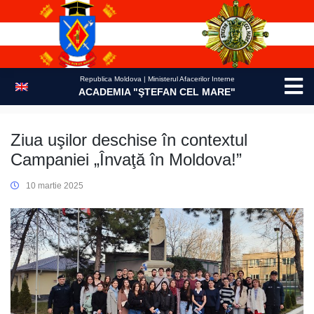
Skip
to
content
Republica Moldova | Ministerul Afacerilor Interne
ACADEMIA "ŞTEFAN CEL MARE"
Ziua uşilor deschise în contextul
Campaniei „Învaţă în Moldova!”
10 martie 2025