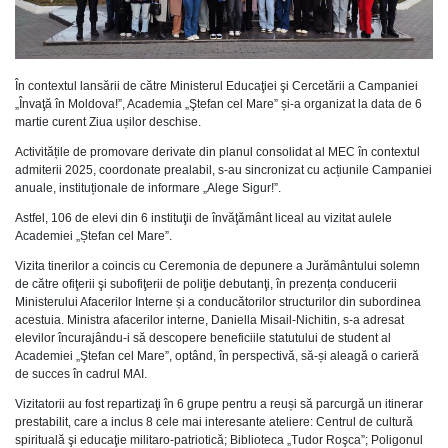
În contextul lansării de către Ministerul Educaţiei şi Cercetării a Campaniei
„Învaţă în Moldova!”, Academia „Ştefan cel Mare” și-a organizat la data de 6
martie curent Ziua ușilor deschise.
Activitățile de promovare derivate din planul consolidat al MEC în contextul
admiterii 2025, coordonate prealabil, s-au sincronizat cu acțiunile Campaniei
anuale, instituționale de informare „Alege Sigur!”.
Astfel, 106 de elevi din 6 instituţii de învăţământ liceal au vizitat aulele
Academiei „Ștefan cel Mare”.
Vizita tinerilor a coincis cu Ceremonia de depunere a Jurământului solemn
de către ofiţerii şi subofiţerii de poliţie debutanţi, în prezența conducerii
Ministerului Afacerilor Interne și a conducătorilor structurilor din subordinea
acestuia. Ministra afacerilor interne, Daniella Misail-Nichitin, s-a adresat
elevilor încurajându-i să descopere beneficiile statutului de student al
Academiei „Ştefan cel Mare”, optând, în perspectivă, să-și aleagă o carieră
de succes în cadrul MAI.
Vizitatorii au fost repartizaţi în 6 grupe pentru a reuși să parcurgă un itinerar
prestabilit, care a inclus 8 cele mai interesante ateliere: Centrul de cultură
spirituală şi educaţie militaro-patriotică; Biblioteca „Tudor Roşca”; Poligonul