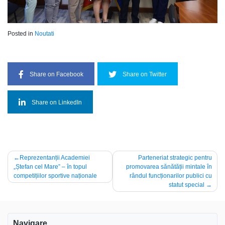
Posted in
Noutati
Share on Facebook
Share on Twitter
Share on LinkedIn
Navigare
Reprezentanții Academiei
Parteneriat strategic pentru
„Ștefan cel Mare” – în topul
promovarea sănătății mintale în
în
competițiilor sportive naționale
rândul funcționarilor publici cu
articole
statut special
Navigare