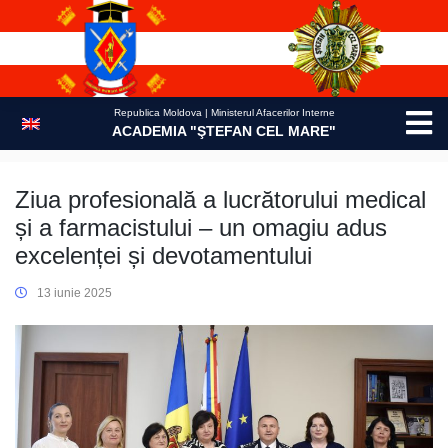
Skip
to
content
Republica Moldova | Ministerul Afacerilor Interne
ACADEMIA "ŞTEFAN CEL MARE"
Ziua profesională a lucrătorului medical
și a farmacistului – un omagiu adus
excelenței și devotamentului
13 iunie 2025