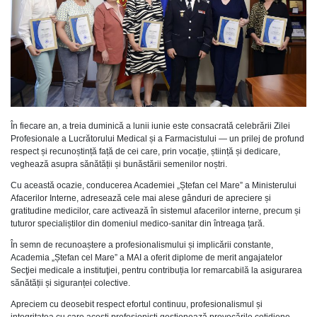
În fiecare an, a treia duminică a lunii iunie este consacrată celebrării Zilei
Profesionale a Lucrătorului Medical și a Farmacistului — un prilej de profund
respect și recunoștință față de cei care, prin vocație, știință și dedicare,
veghează asupra sănătății și bunăstării semenilor noștri.
Cu această ocazie, conducerea Academiei „Ștefan cel Mare” a Ministerului
Afacerilor Interne, adresează cele mai alese gânduri de apreciere și
gratitudine medicilor, care activează în sistemul afacerilor interne, precum și
tuturor specialiștilor din domeniul medico-sanitar din întreaga țară.
În semn de recunoaștere a profesionalismului și implicării constante,
Academia „Ștefan cel Mare” a MAI a oferit diplome de merit angajatelor
Secţiei medicale a instituţiei, pentru contribuția lor remarcabilă la asigurarea
sănătății și siguranței colective.
Apreciem cu deosebit respect efortul continuu, profesionalismul și