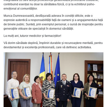
integritatea cu care acești profesioniști gestionează provocările cotidiene,
contribuind esențial nu doar la sănătatea fizică, ci și la echilibrul psiho-
emoțional al comunităților.
Munca Dumneavoastră, desfășurată adesea în condiții dificile, este o
expresie autentică a responsabilității față de oameni și a angajamentului față
de binele public. Sunteți, prin exemplul personal, o sursă de inspirație pentru
generațiile viitoare de specialiști în domeniul sănătății.
La mulți ani, tuturor medicilor și farmaciștilor!
Vă dorim sănătate deplină, împliniri durabile și recunoaștere meritată, pentru
devotamentul și excelența profesională, care vă definesc activitatea.