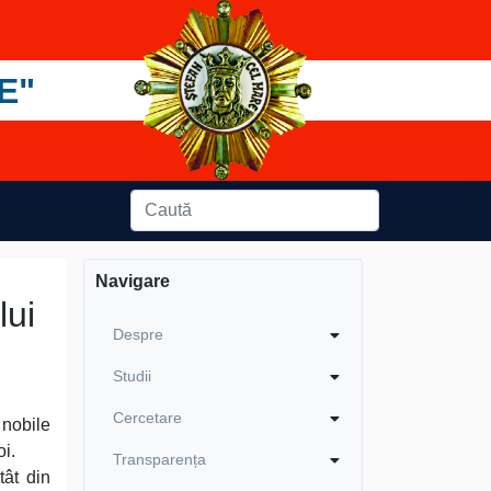
E"
Navigare
lui
Despre
Studii
Cercetare
 nobile
oi.
Transparența
tât din