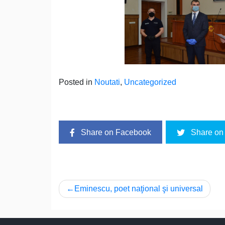
Posted in
Noutati
,
Uncategorized
Share on Facebook
Share on 
Navigare
Eminescu, poet naţional şi universal
în