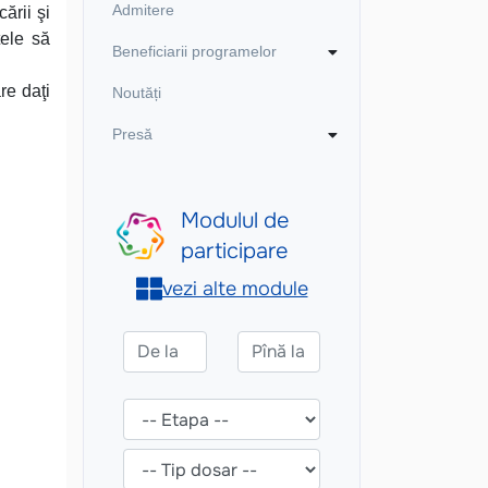
Admitere
cării şi
tele să
Beneficiarii programelor
re daţi
Noutăți
Presă