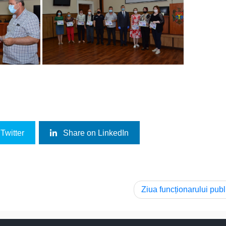
Twitter
Share on LinkedIn
Ziua funcționarului publ