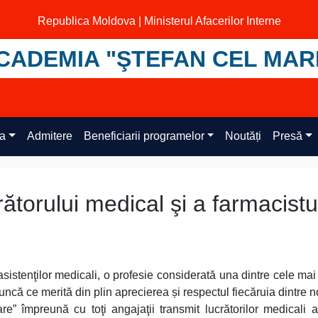
Republica Moldova | Ministerul Afacerilor Interne
CADEMIA "ŞTEFAN CEL MAR
ța
Admitere
Beneficiarii programelor
Noutăți
Presă
ătorului medical şi a farmacistu
asistenţilor medicali, o profesie considerată una dintre cele mai
ncă ce merită din plin aprecierea și respectul fiecăruia dintre n
 împreună cu toţi angajaţii transmit lucrătorilor medicali a