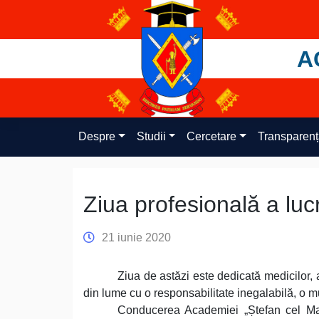
Skip
to
content
A
Despre
Studii
Cercetare
Transparen
Ziua profesională a lucr
21 iunie 2020
Ziua de astăzi este dedicată medicilor, 
din lume cu o responsabilitate inegalabilă, o mu
Conducerea Academiei „Ștefan cel Mare”