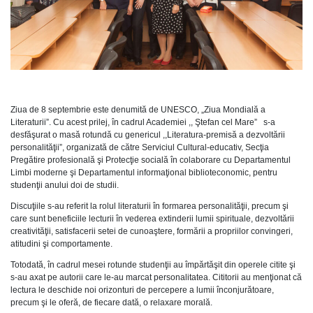
Ziua de 8 septembrie este denumită de UNESCO, „Ziua Mondială a
Literaturii”. Cu acest prilej, în cadrul Academiei ,, Ştefan cel Mare” s-a
desfăşurat o masă rotundă cu genericul ,,Literatura-premisă a dezvoltării
personalităţii”, organizată de către Serviciul Cultural-educativ, Secţia
Pregătire profesională şi Protecţie socială în colaborare cu Departamentul
Limbi moderne şi Departamentul informaţional biblioteconomic, pentru
studenţii anului doi de studii.
Discuţiile s-au referit la rolul literaturii în formarea personalităţii, precum şi
care sunt beneficiile lecturii în vederea extinderii lumii spirituale, dezvoltării
creativităţii, satisfacerii setei de cunoaştere, formării a propriilor convingeri,
atitudini şi comportamente.
Totodată, în cadrul mesei rotunde studenţii au împărtăşit din operele citite şi
s-au axat pe autorii care le-au marcat personalitatea. Cititorii au menţionat că
lectura le deschide noi orizonturi de percepere a lumii înconjurătoare,
precum şi le oferă, de fiecare dată, o relaxare morală.