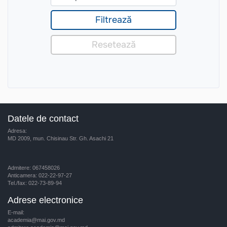
Datele de contact
Adresa:
MD 2009, mun. Chisinau Str. Gh. Asachi 21
Admitere: 067458026
Anticamera: 022-22-97-27
Tel./fax: 022-73-89-94
Adrese electronice
E-mail:
academia@mai.gov.md