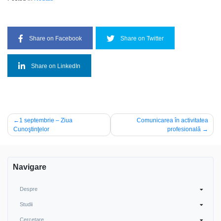
Share on Facebook
Share on Twitter
Share on LinkedIn
Navigare
1 septembrie – Ziua
Comunicarea în activitatea
Cunoştinţelor
profesională
în
articole
Navigare
Despre
Studii
Cercetare