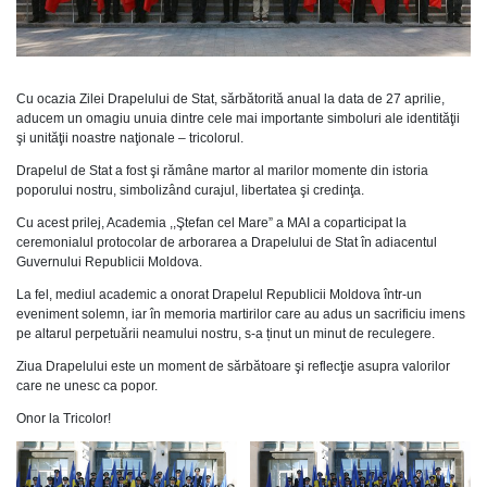
Cu ocazia Zilei Drapelului de Stat, sărbătorită anual la data de 27 aprilie,
aducem un omagiu unuia dintre cele mai importante simboluri ale identităţii
şi unităţii noastre naţionale – tricolorul.
Drapelul de Stat a fost şi rămâne martor al marilor momente din istoria
poporului nostru, simbolizând curajul, libertatea şi credinţa.
Cu acest prilej, Academia ,,Ştefan cel Mare” a MAI a coparticipat la
ceremonialul protocolar de arborarea a Drapelului de Stat în adiacentul
Guvernului Republicii Moldova.
La fel, mediul academic a onorat Drapelul Republicii Moldova într-un
eveniment solemn, iar în memoria martirilor care au adus un sacrificiu imens
pe altarul perpetuării neamului nostru, s-a ținut un minut de reculegere.
Ziua Drapelului este un moment de sărbătoare şi reflecţie asupra valorilor
care ne unesc ca popor.
Onor la Tricolor!