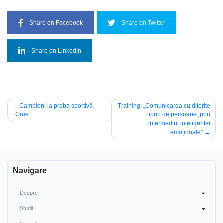
Share on Facebook
Share on Twitter
Share on LinkedIn
Navigare
Campioni la proba sportivă
Training: „Comunicarea cu diferite
„Cros”
tipuri de persoane, prin
în
intermediul inteligenței
articole
emoționale”
Navigare
Despre
Studii