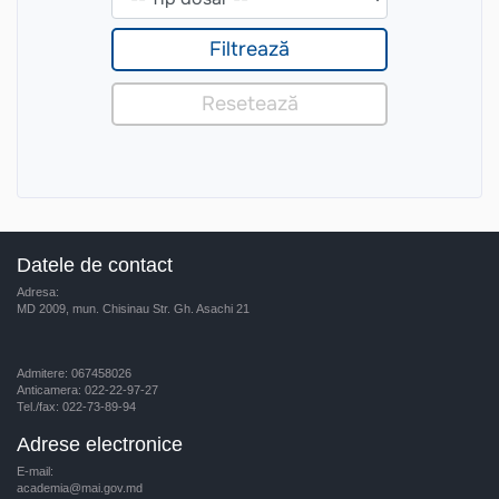
Datele de contact
Adresa:
MD 2009, mun. Chisinau Str. Gh. Asachi 21
Admitere: 067458026
Anticamera: 022-22-97-27
Tel./fax: 022-73-89-94
Adrese electronice
E-mail:
academia@mai.gov.md