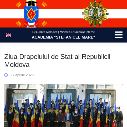
Skip
to
content
Republica Moldova | Ministerul Afacerilor Interne
ACADEMIA "ŞTEFAN CEL MARE"
Ziua Drapelului de Stat al Republicii
Moldova
27 aprilie 2025