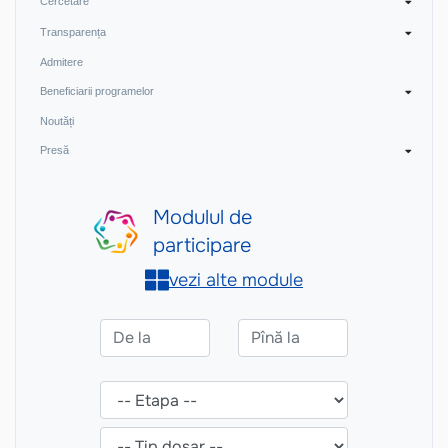
Cercetare
Transparența
Admitere
Beneficiarii programelor
Noutăți
Presă