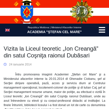
Skip
to
content
Republica Moldova | Ministerul Afacerilor Interne
ACADEMIA "ŞTEFAN CEL MARE"
Vizita la Liceul teoretic „Ion Creangă”
din satul Coşniţa raionul Dubăsari
24 ianuarie 2014
Întru promovarea imaginii Academiei „Ştefan cel Mare” şi a
Ministerului afacerilor interne la 20.01.2014 dl Ghenadie Ciobanu, şef al
Secţiei dirijare operativă, pază, acces şi serviciu diurn al Centrului
management operaţional, locotenent-colonel de poliţie şi dl Iulian Caţ, şef al
Secţiei management resurse umane, maior de poliţie, au efectuat o vizită în
Liceul teoretic „Ion Creangă” din satul Coşniţa raionul Dubăsari, unde au
avut întrevedere cu elevii şi cu corpul-profesoral didactic al instituţiei. La
finele întrunirii, bibliotecii liceului i-a fost donat un lot de carte cu denumirea