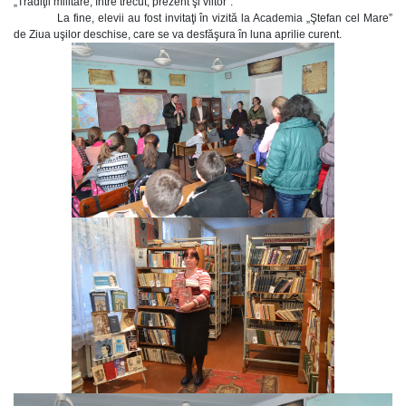
„Tradiţii militare, între trecut, prezent şi viitor”.
La fine, elevii au fost invitaţi în vizită la Academia „Ştefan cel Mare”
de Ziua uşilor deschise, care se va desfăşura în luna aprilie curent.