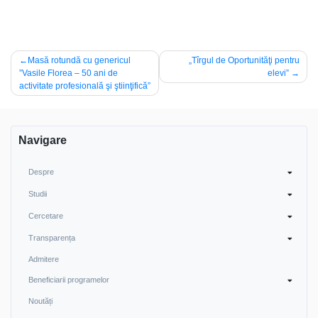
Navigare
Masă rotundă cu genericul
„Tîrgul de Oportunităţi pentru
”Vasile Florea – 50 ani de
elevi”
în
activitate profesională şi ştiinţifică”
articole
Navigare
Despre
Studii
Cercetare
Transparența
Admitere
Beneficiarii programelor
Noutăți