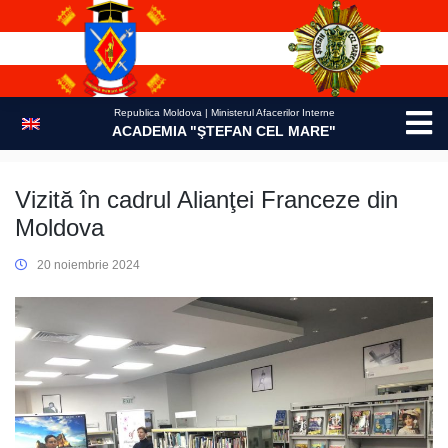
Skip
to
content
Republica Moldova | Ministerul Afacerilor Interne
ACADEMIA "ŞTEFAN CEL MARE"
Vizită în cadrul Alianţei Franceze din
Moldova
20 noiembrie 2024