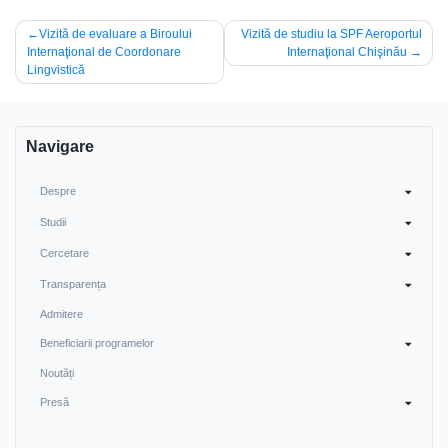
Navigare
Vizită de evaluare a Biroului
Vizită de studiu la SPF Aeroportul
Internaţional de Coordonare
Internaţional Chişinău
în
Lingvistică
articole
Navigare
Despre
Studii
Cercetare
Transparența
Admitere
Beneficiarii programelor
Noutăți
Presă