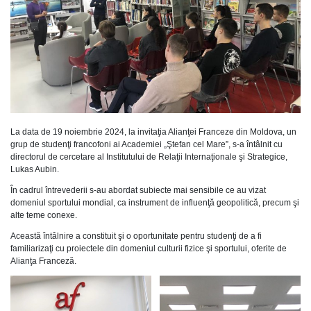
La data de 19 noiembrie 2024, la invitaţia Alianţei Franceze din Moldova, un
grup de studenţi francofoni ai Academiei „Ştefan cel Mare”, s-a întâlnit cu
directorul de cercetare al Institutului de Relaţii Internaţionale şi Strategice,
Lukas Aubin.
În cadrul întrevederii s-au abordat subiecte mai sensibile ce au vizat
domeniul sportului mondial, ca instrument de influenţă geopolitică, precum şi
alte teme conexe.
Această întâlnire a constituit şi o oportunitate pentru studenţi de a fi
familiarizaţi cu proiectele din domeniul culturii fizice şi sportului, oferite de
Alianţa Franceză.