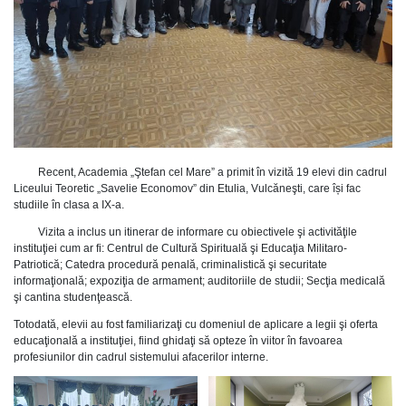
Recent, Academia „Ştefan cel Mare” a primit în vizită 19 elevi din cadrul
Liceului Teoretic „Savelie Economov” din Etulia, Vulcăneşti, care își fac
studiile în clasa a IX-a.
Vizita a inclus un itinerar de informare cu obiectivele şi activităţile
instituţiei cum ar fi: Centrul de Cultură Spirituală şi Educaţia Militaro-
Patriotică; Catedra procedură penală, criminalistică şi securitate
informaţională; expoziţia de armament; auditoriile de studii; Secţia medicală
şi cantina studenţească.
Totodată, elevii au fost familiarizaţi cu domeniul de aplicare a legii şi oferta
educaţională a instituţiei, fiind ghidaţi să opteze în viitor în favoarea
profesiunilor din cadrul sistemului afacerilor interne.