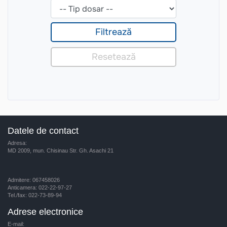
Datele de contact
Adresa:
MD 2009, mun. Chisinau Str. Gh. Asachi 21
Admitere: 067458026
Anticamera: 022-22-97-27
Tel./fax: 022-73-89-94
Adrese electronice
E-mail: