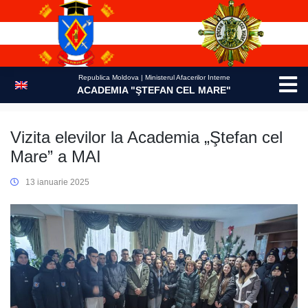
Skip
to
content
Republica Moldova | Ministerul Afacerilor Interne
ACADEMIA "ŞTEFAN CEL MARE"
Vizita elevilor la Academia „Ştefan cel
Mare” a MAI
13 ianuarie 2025