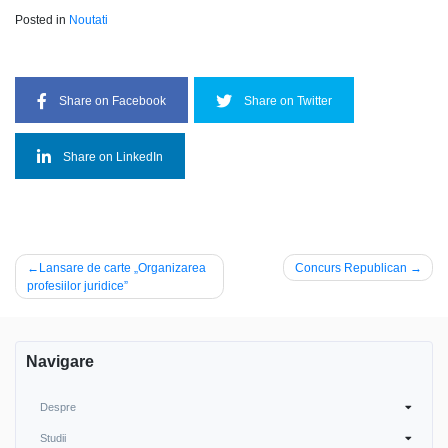
Posted in
Noutati
Share on Facebook
Share on Twitter
Share on LinkedIn
Navigare
Lansare de carte „Organizarea
Concurs Republican
profesiilor juridice”
în
articole
Navigare
Despre
Studii