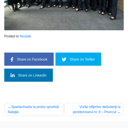
Posted in
Noutati
Share on Facebook
Share on Twitter
Share on LinkedIn
Navigare
Spartachiada la proba sportivă
Vizita ofiţerilor debutanţi la
Nataţie
penitenciarul nr. 9 – Pruncul
în
articole