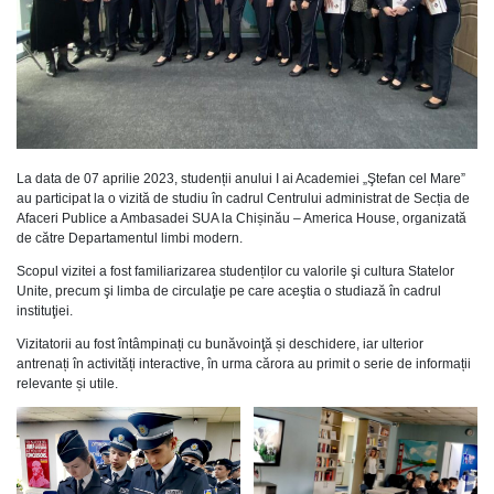
La data de 07 aprilie 2023, studenții anului I ai Academiei „Ştefan cel Mare”
au participat la o vizită de studiu în cadrul Centrului administrat de Secția de
Afaceri Publice a Ambasadei SUA la Chișinău – America House, organizată
de către Departamentul limbi modern.
Scopul vizitei a fost familiarizarea studenților cu valorile şi cultura Statelor
Unite, precum şi limba de circulaţie pe care aceştia o studiază în cadrul
instituţiei.
Vizitatorii au fost întâmpinați cu bunăvoinţă și deschidere, iar ulterior
antrenați în activități interactive, în urma cărora au primit o serie de informații
relevante și utile.