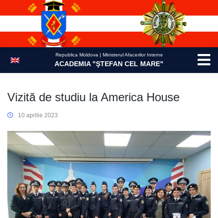
Skip
to
content
Republica Moldova | Ministerul Afacerilor Interne
ACADEMIA "ŞTEFAN CEL MARE"
Vizită de studiu la America House
10 aprilie 2023