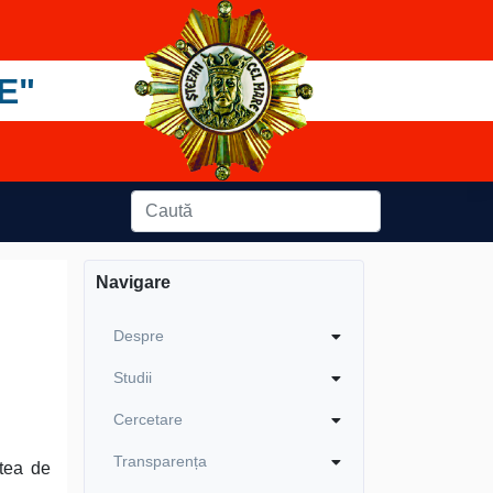
E"
Navigare
Despre
Studii
Cercetare
Transparența
atea de