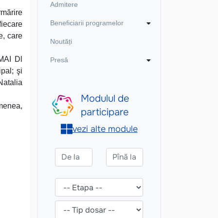
.
Admitere
rmărire
Beneficiarii programelor
fiecare
e, care
Noutăți
 MAI Dl
Presă
pal; şi
Natalia
emenea,