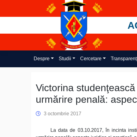
Skip
to
content
A
Despre
Studii
Cercetare
Transparen
Victorina studenţească 
urmărire penală: aspecte
3 octombrie 2017
La data de 03.10.2017, în incinta insti