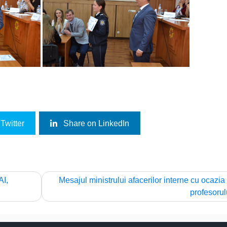
Twitter
Share on LinkedIn
AI,
Mesajul ministrului afacerilor interne cu ocazia 
profesorul