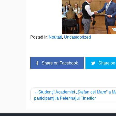
Posted in
Noutati
,
Uncategorized
Share on Facebook
Share on 
Navigare
Studenţii Academiei „Ştefan cel Mare” a M
participanţi la Pelerinajul Tinerilor
în
articole