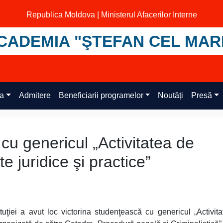
Republica Moldova | Ministerul Afacerilor Interne
CADEMIA "ŞTEFAN CEL MAR
ța
Admitere
Beneficiarii programelor
Noutăți
Presă
cu genericul „Activitatea de
 juridice şi practice”
tuţiei a avut loc victorina studenţească cu genericul „Activit