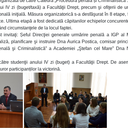
 organizată de către Catedra „Procedură penală și Criminalistică”
ui IV zi (buget/taxă) a Facultăţii Drept, precum şi ofiţerii de u
onală iniţială. Măsura organizatorică s-a desfăşurat în 8 etape, 
ice. Ultima etapă a fost dedicată căpitanilor echipelor concurent
nd circumstanţele de la locul faptei.
st invitaţi: Șeful Direcţiei generale urmărire penală a IGP al
iză, planificare şi instruire Dna Aurica Postica, comisar princi
penală şi Criminalistică” a Academiei „Ştefan cel Mare” Dna 
către studenţii anului IV zi (buget) a Facultăţii Drept. De as
ror participanților la victorină.