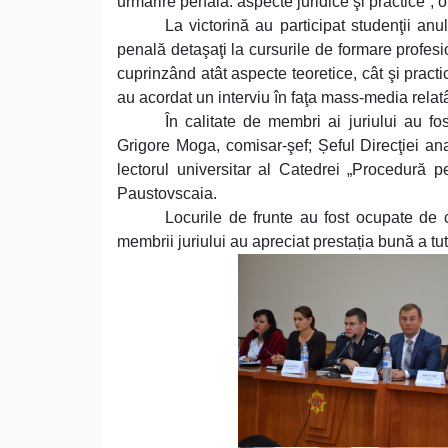
urmărire penală: aspecte juridice şi practice”,
La victorină au participat studenţii anul
penală detaşaţi la cursurile de formare profesi
cuprinzând atât aspecte teoretice, cât şi pract
au acordat un interviu în faţa mass-media relatâ
În calitate de membri ai juriului au fo
Grigore Moga, comisar-şef; Șeful Direcţiei anal
lectorul universitar al Catedrei „Procedură 
Paustovscaia.
Locurile de frunte au fost ocupate de 
membrii juriului au apreciat prestația bună a tutu