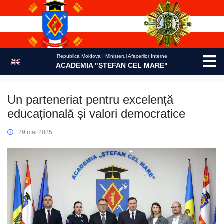
Skip
to
content
Republica Moldova | Ministerul Afacerilor Interne
ACADEMIA "ŞTEFAN CEL MARE"
Un parteneriat pentru excelență
educațională și valori democratice
29 mai 2025