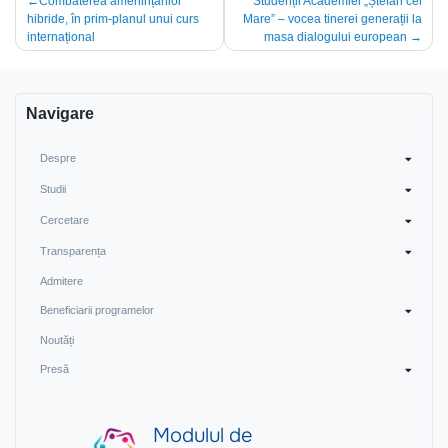
Navigare
Combaterea amenințărilor
Studenții Academiei „Ștefan cel
hibride, în prim-planul unui curs
Mare” – vocea tinerei generații la
în
internațional
masa dialogului european
articole
Navigare
Despre
Studii
Cercetare
Transparența
Admitere
Beneficiarii programelor
Noutăți
Presă