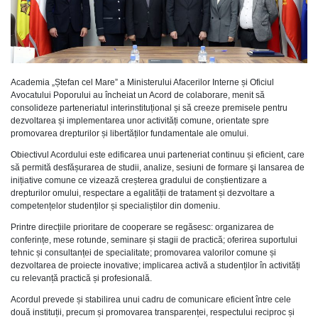
Academia „Ștefan cel Mare” a Ministerului Afacerilor Interne și Oficiul
Avocatului Poporului au încheiat un Acord de colaborare, menit să
consolideze parteneriatul interinstituțional și să creeze premisele pentru
dezvoltarea și implementarea unor activități comune, orientate spre
promovarea drepturilor și libertăților fundamentale ale omului.
Obiectivul Acordului este edificarea unui parteneriat continuu și eficient, care
să permită desfășurarea de studii, analize, sesiuni de formare şi lansarea de
inițiative comune ce vizează creșterea gradului de conștientizare a
drepturilor omului, respectare a egalității de tratament și dezvoltare a
competențelor studenților și specialiștilor din domeniu.
Printre direcțiile prioritare de cooperare se regăsesc: organizarea de
conferințe, mese rotunde, seminare și stagii de practică; oferirea suportului
tehnic și consultanței de specialitate; promovarea valorilor comune și
dezvoltarea de proiecte inovative; implicarea activă a studenților în activități
cu relevanță practică și profesională.
Acordul prevede și stabilirea unui cadru de comunicare eficient între cele
două instituții, precum și promovarea transparenței, respectului reciproc și