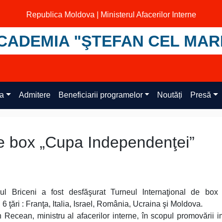
Republica Moldova | Ministerul Afacerilor Interne
CADEMIA "ŞTEFAN CEL MAR
ța
Admitere
Beneficiarii programelor
Noutăți
Presă
de box „Cupa Independenţei”
ul Briceni a fost desfăşurat Turneul Internaţional de box
 6 ţări : Franţa, Italia, Israel, România, Ucraina şi Moldova.
 Recean, ministru al afacerilor interne, în scopul promovării i