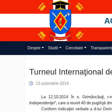
Skip
to
content
A
Despre
Studii
Cercetare
Transparen
Turneul Internaţional 
13 octombrie 2014
La 12.10.2014 în s. Grimăncăuţi, r-n
Independenţei”, care a reunit 40 de pugilişti din
Conform indicaţiei verbale a d-lui Dorin