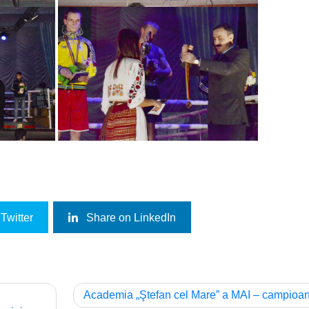
Twitter
Share on LinkedIn
Academia „Ştefan cel Mare” a MAI – campioa