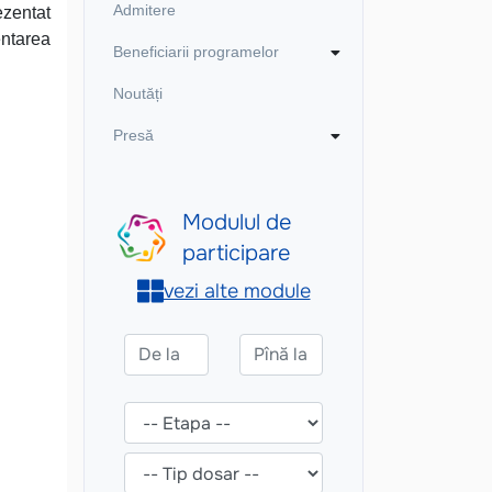
Admitere
ezentat
entarea
Beneficiarii programelor
Noutăți
Presă