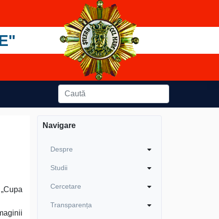
E"
Navigare
Despre
Studii
Cercetare
 „Cupa
Transparența
maginii