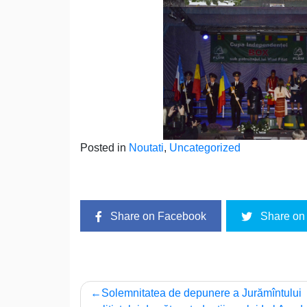
Posted in
Noutati
,
Uncategorized
Share on Facebook
Share on 
Navigare
Solemnitatea de depunere a Jurămîntului