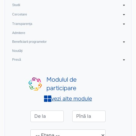
Studii
Cercetare
Transparența
Admitere
Beneficiarii programelor
Noutăți
Presă