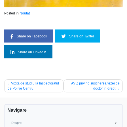
Posted in
Noutati
Share on Facebook
Share on Twitter
Share on LinkedIn
Navigare
Vizită de studiu la Inspectoratul
AVIZ privind susținerea tezei de
de Poliţie Centru
doctor în drept
în
articole
Navigare
Despre