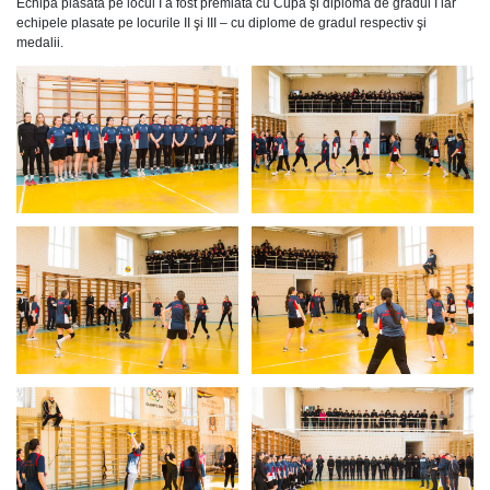
Echipa plasată pe locul I a fost premiată cu Cupă şi diplomă de gradul I iar
echipele plasate pe locurile II şi III – cu diplome de gradul respectiv şi
medalii.