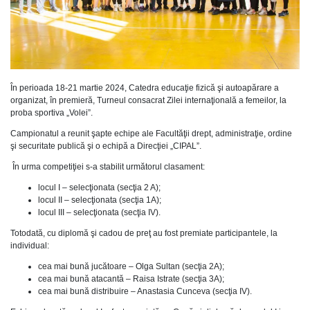
În perioada 18-21 martie 2024, Catedra educaţie fizică şi autoapărare a
organizat, în premieră, Turneul consacrat Zilei internaţională a femeilor, la
proba sportiva „Volei”.
Campionatul a reunit şapte echipe ale Facultăţii drept, administraţie, ordine
şi securitate publică şi o echipă a Direcţiei „CIPAL”.
În urma competiţiei s-a stabilit următorul clasament:
locul I – selecţionata (secţia 2 A);
locul II – selecţionata (secţia 1A);
locul III – selecţionata (secţia IV).
Totodată, cu diplomă şi cadou de preţ au fost premiate participantele, la
individual:
cea mai bună jucătoare – Olga Sultan (secţia 2A);
cea mai bună atacantă – Raisa Istrate (secţia 3A);
cea mai bună distribuire – Anastasia Cunceva (secţia IV).