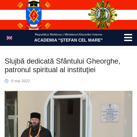
Skip
to
content
Republica Moldova | Ministerul Afacerilor Interne
ACADEMIA "ŞTEFAN CEL MARE"
Slujbă dedicată Sfântului Gheorghe,
patronul spiritual al instituţiei
6 mai 2022