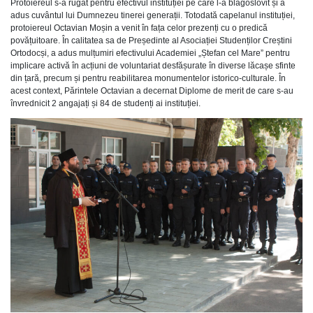
Protoiereul s-a rugat pentru efectivul instituției pe care l-a blagoslovit și a
adus cuvântul lui Dumnezeu tinerei generații. Totodată capelanul instituției,
protoiereul Octavian Moșin a venit în fața celor prezenți cu o predică
povățuitoare. În calitatea sa de Președinte al Asociației Studenților Creștini
Ortodocși, a adus mulțumiri efectivului Academiei „Ștefan cel Mare” pentru
implicare activă în acțiuni de voluntariat desfășurate în diverse lăcașe sfinte
din țară, precum și pentru reabilitarea monumentelor istorico-culturale. În
acest context, Părintele Octavian a decernat Diplome de merit de care s-au
învrednicit 2 angajați și 84 de studenți ai instituției.