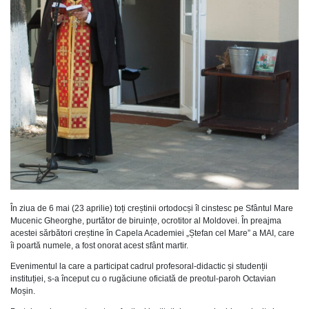
În ziua de 6 mai (23 aprilie) toți creștinii ortodocși îl cinstesc pe Sfântul Mare
Mucenic Gheorghe, purtător de biruințe, ocrotitor al Moldovei. În preajma
acestei sărbători creștine în Capela Academiei „Ștefan cel Mare” a MAI, care
îi poartă numele, a fost onorat acest sfânt martir.
Evenimentul la care a participat cadrul profesoral-didactic și studenții
instituției, s-a început cu o rugăciune oficiată de preotul-paroh Octavian
Moșin.