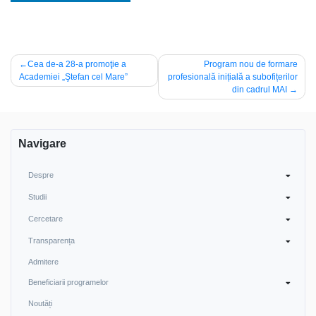
Navigare
Cea de-a 28-a promoţie a
Program nou de formare
Academiei „Ştefan cel Mare”
profesională inițială a subofițerilor
în
din cadrul MAI
articole
Navigare
Despre
Studii
Cercetare
Transparența
Admitere
Beneficiarii programelor
Noutăți