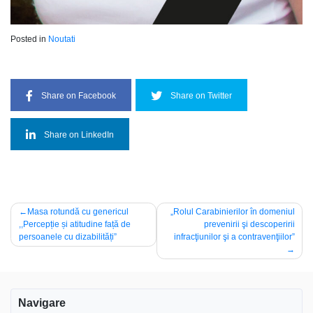
Posted in
Noutati
Share on Facebook
Share on Twitter
Share on LinkedIn
Navigare
Masa rotundă cu genericul
„Rolul Carabinierilor în domeniul
,,Percepție și atitudine față de
prevenirii şi descoperirii
în
persoanele cu dizabilități”
infracţiunilor şi a contravenţiilor”
articole
Navigare