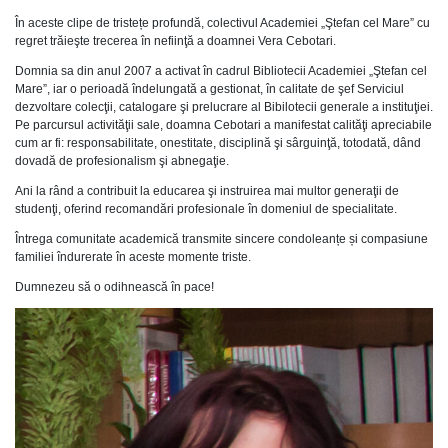
În aceste clipe de tristețe profundă, colectivul Academiei „Ştefan cel Mare” cu
regret trăieşte trecerea în nefiinţă a doamnei Vera Cebotari.
Domnia sa din anul 2007 a activat în cadrul Bibliotecii Academiei „Ştefan cel
Mare”, iar o perioadă îndelungată a gestionat, în calitate de şef Serviciul
dezvoltare colecţii, catalogare şi prelucrare al Bibilotecii generale a instituţiei.
Pe parcursul activităţii sale, doamna Cebotari a manifestat calităţi apreciabile
cum ar fi: responsabilitate, onestitate, disciplină şi sârguinţă, totodată, dând
dovadă de profesionalism şi abnegaţie.
Ani la rând a contribuit la educarea şi instruirea mai multor generaţii de
studenţi, oferind recomandări profesionale în domeniul de specialitate.
Întrega comunitate academică transmite sincere condoleanțe și compasiune
familiei îndurerate în aceste momente triste.
Dumnezeu să o odihnească în pace!