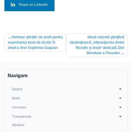
Share on LinkedIn
Navigare
Seminar științific de profil pentru
Masă rotundă ştiinţifică
examinarea tezei de doctor în
studenţească „Interacţiunea dintre
în
drept a dnei Evghenia Gugulan
filosofie şi drept” dedicată Zilei
articole
Mondiale a Filosofiei
Navigare
Despre
Studii
Cercetare
Transparența
Admitere