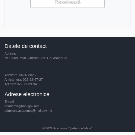
Datele de contact
Adresa:
MD 2009, mun. Chisinau Str. Gh. Asachi 21
Admitere: 067458026
Anticamera: 022-22-97-27
Tel./fax: 022-73-89-94
Adrese electronice
E-mail:
academia@mai.gov.md
admitere.academia@mai.gov.md
© 2026
Academia "Ştefan cel Mare"