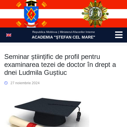
Skip
to
content
Republica Moldova | Ministerul Afacerilor Interne
ACADEMIA "ŞTEFAN CEL MARE"
Seminar științific de profil pentru
examinarea tezei de doctor în drept a
dnei Ludmila Guștiuc
27 noiembrie 2024