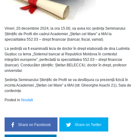
Vineri, 20 decembrie 2024, la ora 15.00, va avea loc ședința Seminarului
Științific de Profil din cadrul Academiei „Ștefan cel Mare” a MAI la
specialitatea 552.03 – drept financiar (bancar, fiscal, vamal).
La ședință va fi examinată teza de doctor în drept elaborată de dna Ludmila
Guștiuc cu tema „Sistemul bancar al Republicii Moldova în contextul
integrării europene”, perfectată la specialitatea 552.03 – drept financiar
(bancar). Conducător științific: Ștefan BELECCIU, doctor în drept, profesor
universitar.
Ședința Seminarului Științific de Profil se va desfășura cu prezență fizică în
incinta Academiei „Ștefan cel Mare” a MAI (str. Gheorghe Asachi 21), Sala de
conferințe.
Posted in
Noutati
Share on Facebook
Share on Twitter