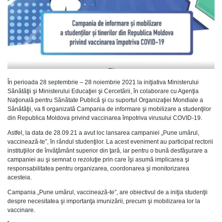
În perioada 28 septembrie – 28 noiembrie 2021 la iniţiativa Ministerului
Sănătăţii şi Ministerului Educaţiei şi Cercetării, în colaborare cu Agenţia
Naţională pentru Sănătate Publică şi cu suportul Organizaţiei Mondiale a
Sănătăţii, va fi organizată Campania de informare şi mobilizare a studenţilor
din Republica Moldova privind vaccinarea împotriva virusului COVID-19.
Astfel, la data de 28.09.21 a avut loc lansarea campaniei „Pune umărul,
vaccinează-te”, în rândul studenţilor. La acest eveniment au participat rectorii
instituţiilor de învăţământ superior din ţară, iar pentru o bună desfăşurare a
campaniei au şi semnat o rezoluţie prin care îşi asumă implicarea şi
responsabilitatea pentru organizarea, coordonarea şi monitorizarea
acesteia.
Campania „Pune umărul, vaccinează-te”, are obiectivul de a iniţia studenţii
despre necesitatea şi importanţa imunizării, precum şi mobilizarea lor la
vaccinare.