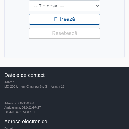
Datele de contact
Adresa:
MD 2009, mun. Chisinau Str. Gh. Asachi 21
Admitere: 067458026
Anticamera: 022-22-97-27
Tel./fax: 022-73-89-94
Adrese electronice
E-mail: