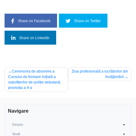
Share on Facebook
Share on Twitter
Share on LinkedIn
Navigare
Ceremonia de absolvire a
Ziua profesională a lucrătorilor din
Cursului de formare inițială a
învăţământ
în
subofițerilor de poliție debutanți,
articole
promoția a 9-a
Navigare
Despre
Studii