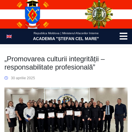
Skip
to
content
Republica Moldova | Ministerul Afacerilor Interne
ACADEMIA "ŞTEFAN CEL MARE"
„Promovarea culturii integrității –
responsabilitate profesională”
30 aprilie 2025