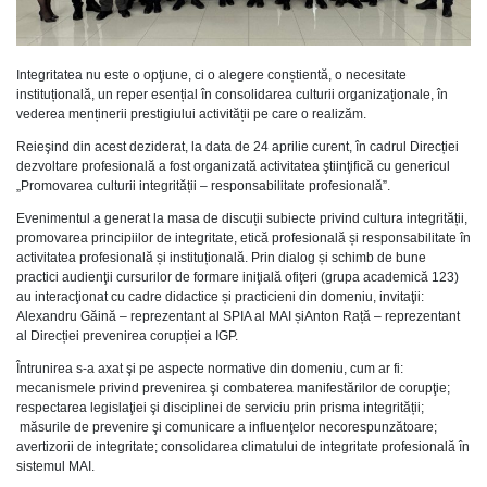
Integritatea nu este o opţiune, ci o alegere conștientă, o necesitate
instituțională, un reper esențial în consolidarea culturii organizaționale, în
vederea menținerii prestigiului activității pe care o realizăm.
Reieşind din acest deziderat, la data de 24 aprilie curent, în cadrul Direcției
dezvoltare profesională a fost organizată activitatea ştiinţifică cu genericul
„Promovarea culturii integrității – responsabilitate profesională”.
Evenimentul a generat la masa de discuții subiecte privind cultura integrității,
promovarea principiilor de integritate, etică profesională și responsabilitate în
activitatea profesională și instituțională. Prin dialog și schimb de bune
practici audienţii cursurilor de formare iniţială ofiţeri (grupa academică 123)
au interacţionat cu cadre didactice și practicieni din domeniu, invitaţii:
Alexandru Găină – reprezentant al SPIA al MAI șiAnton Rață – reprezentant
al Direcției prevenirea corupției a IGP.
Întrunirea s-a axat şi pe aspecte normative din domeniu, cum ar fi:
mecanismele privind prevenirea şi combaterea manifestărilor de corupţie;
respectarea legislaţiei şi disciplinei de serviciu prin prisma integrității;
măsurile de prevenire şi comunicare a influenţelor necorespunzătoare;
avertizorii de integritate; consolidarea climatului de integritate profesională în
sistemul MAI.