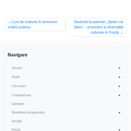
Navigare
Curs de instruire în domeniul
Studenții Academiei „Ștefan cel
ordinii publice
Mare” – promotori ai diversității
în
culturale în Franța
articole
Navigare
Despre
Studii
Cercetare
Transparența
Admitere
Beneficiarii programelor
Noutăți
Presă