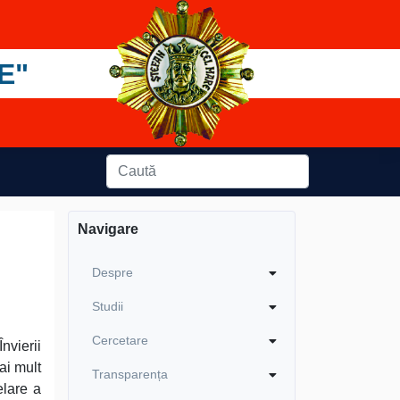
E"
Navigare
Despre
Studii
Cercetare
nvierii
ai mult
Transparența
elare a