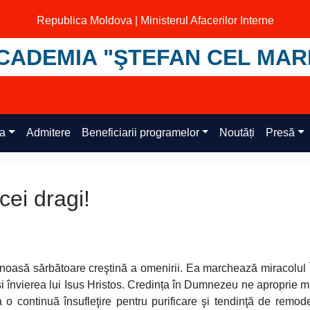
Republica Moldova | Ministerul Afacerilor Interne
CADEMIA "ŞTEFAN CEL MAR
ța
Admitere
Beneficiarii programelor
Noutăți
Presă
cei dragi!
noasă sărbătoare creştină a omenirii. Ea marchează miracolul Î
 învierea lui Isus Hristos. Credința în Dumnezeu ne aproprie m
a o continuă însufleţire pentru purificare şi tendinţă de remod