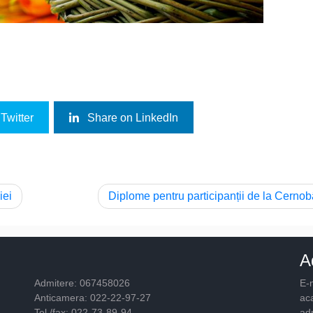
Twitter
Share on LinkedIn
iei
Diplome pentru participanții de la Cernob
A
Admitere: 067458026
E-m
Anticamera: 022-22-97-27
ac
Tel./fax: 022-73-89-94
ad