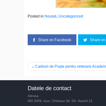
Posted in
Noutati
,
Uncategorized
Share on Facebook
Share on 
Navigare
Cadouri de Paște pentru veteranii Academ
în
articole
Datele de contact
Adresa:
MD 2009, mun. Chisinau Str. Gh. Asachi 21