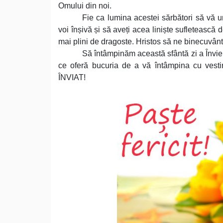
Omului din noi.
Fie ca lumina acestei sărbători să vă um
voi înșivă și să aveți acea liniște sufletească
mai plini de dragoste. Hristos să ne binecuvânte
Să întâmpinăm această sfântă zi a Învie
ce oferă bucuria de a vă întâmpina cu vesti
ÎNVIAT!