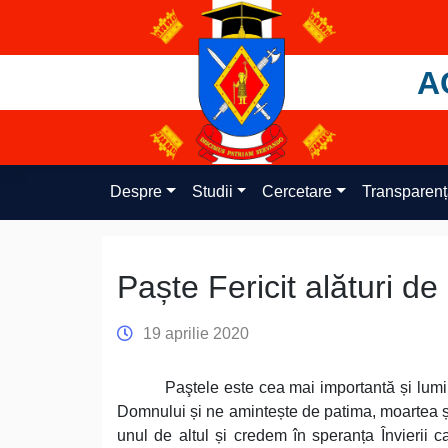
Skip
to
content
A
Despre
Studii
Cercetare
Transparen
Paște Fericit alături de 
19 aprilie 2020
Paştele este cea mai importantă și lumi
Domnului și ne amintește de patima, moartea și
unul de altul și credem în speranța Învierii c