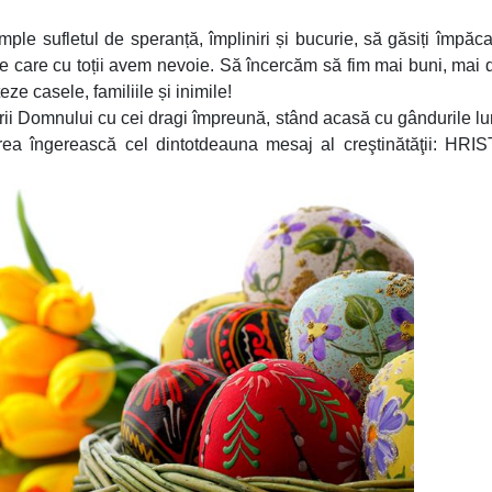
ple sufletul de speranță, împliniri și bucurie, să găsiți împăc
 de care cu toții avem nevoie. Să încercăm să fim mai buni, mai d
ze casele, familiile și inimile!
rii Domnului cu cei dragi împreună, stând acasă cu gândurile l
rea îngerească cel dintotdeauna mesaj al creştinătăţii: HR