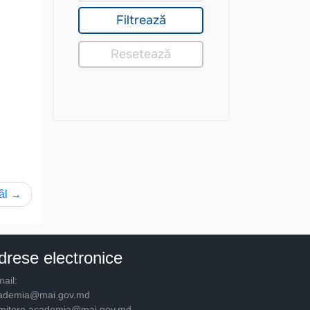
âl
drese electronice
ail:
ademia@mai.gov.md
mitere.academia@mai.gov.md