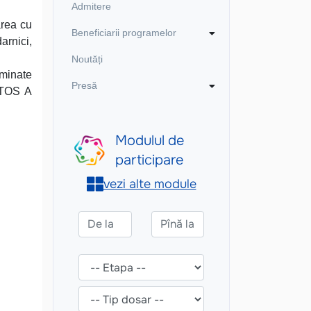
Admitere
area cu
Beneficiarii programelor
arnici,
Noutăți
uminate
Presă
ISTOS A