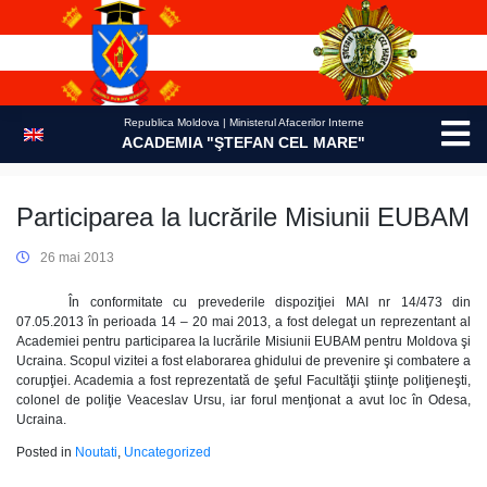
Skip
to
content
Republica Moldova | Ministerul Afacerilor Interne
ACADEMIA "ŞTEFAN CEL MARE"
Participarea la lucrările Misiunii EUBAM
26 mai 2013
În conformitate cu prevederile dispoziţiei MAI nr 14/473 din
07.05.2013 în perioada 14 – 20 mai 2013, a fost delegat un reprezentant al
Academiei pentru participarea la lucrările Misiunii EUBAM pentru Moldova şi
Ucraina. Scopul vizitei a fost elaborarea ghidului de prevenire şi combatere a
corupţiei. Academia a fost reprezentată de şeful Facultăţii ştiinţe poliţieneşti,
colonel de poliţie Veaceslav Ursu, iar forul menţionat a avut loc în Odesa,
Ucraina.
Posted in
Noutati
,
Uncategorized