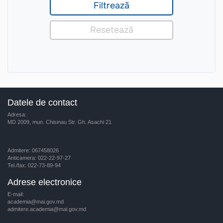
Datele de contact
Adresa:
MD 2009, mun. Chisinau Str. Gh. Asachi 21
Admitere: 067458026
Anticamera: 022-22-97-27
Tel./fax: 022-73-89-94
Adrese electronice
E-mail:
academia@mai.gov.md
admitere.academia@mai.gov.md