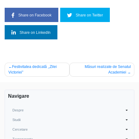
Share on Facebook
Share on Twitter
Share on LinkedIn
Navigare
Festivitatea dedicată ,,Zilei
Măsuri realizate de Senatul
Victoriei”
Academiei
în
articole
Navigare
Despre
Studii
Cercetare
Transparența