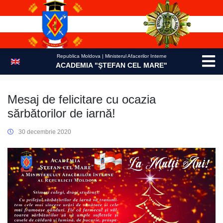
Skip
to
content
Republica Moldova | Ministerul Afacerilor Interne
ACADEMIA "ŞTEFAN CEL MARE"
Mesaj de felicitare cu ocazia
sărbătorilor de iarnă!
30 decembrie 2020