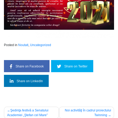
Posted in
Noutati
,
Uncategorized
Share on Facebook
Share on Twitter
Share on LinkedIn
Navigare
Şedinţa festivă a Senatului
Noi activităţi în cadrul proiectului
Academiei „Ştefan cel Mare”
Twinning
în