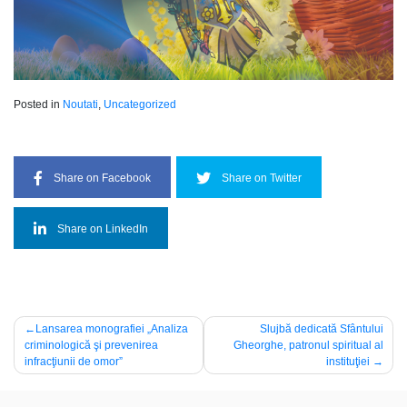
Posted in
Noutati
,
Uncategorized
Share on Facebook
Share on Twitter
Share on LinkedIn
Navigare
Lansarea monografiei „Analiza
Slujbă dedicată Sfântului
criminologică şi prevenirea
Gheorghe, patronul spiritual al
în
infracţiunii de omor”
instituţiei
articole