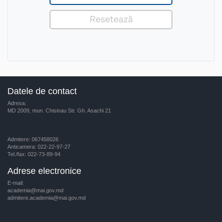
Datele de contact
Adresa:
MD 2009, mun. Chisinau Str. Gh. Asachi 21
Admitere: 067458026
Anticamera: 022-22-97-27
Tel./fax: 022-73-89-94
Adrese electronice
E-mail:
academia@mai.gov.md
admitere.academia@mai.gov.md