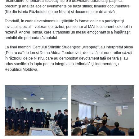
reconciliere; orientarea societății spre o dezvoltare durabilă și pașnică,
precum şi analiza acelor evenimente pe baza știrilor, filmelor documentare
(file din istoria Războiului de pe Nistru) şi documentelor de arhivă.
Totodată, în cadrul evenimentului ştiinţific în format online a participat şi
invitatul special – veteran de război, pensionar al MAI, locotenent-colonel în
rezervă, Andrei Tomşa, care a transmis un mesaj emoţionant şi a împărtăşit
amintiri din perioada războiului.
La final membrii Cercului Ştiinţific Studenţesc „Areopag”, au interpretat piesa
„Pentru ea” de Ion şi Doina Aldea-Teodorovici, dedicată tuturor eroilor căzuți
în războiul de pe Nistru, care au demonstrat devotament față de țară și au
adus sacrificiu în lupta pentru Integritatea teritorială şi Independenţa
Republicii Moldova.