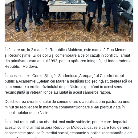
În fiecare an, la 2 martie în Republica Moldova, este marcată Ziua Memoriei
și Recunoștinței. Zi de doliu şi comemorare a celor căzuți în conflictul armat
din primăvara-vara anului 1992, pentru apărarea Integrității și Independenței
Republicii Moldova.
În acest context, Cercul Ştiinţific Studenţesc „Areopag” al Catedrei drept
public a Academiei „Ştefan cel Mare” a desfăşurat o şedinţă studenţească de
comemorare a eroilor războiului de pe Nistru, exprimând în acest sens
recunoștință şi veteranilor ce au luptat în acest sângeros război.
Deschiderea evenimentului de comemorare s-a realizat prin păstrarea unui
minut de reculegere în memoria combatanţilor care și-au pierdut viața în
timpul luptelor de pe Nistru.
În cadrul reuniunii s-au abordat mai multe subiecte, printre care: impactul
acestui conflict armat asupra Republicii Moldova; cauzele care l-au generat;
consecințele produse în mediul social, economic și politic; recomandările de