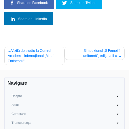
Share on Facebook
Share on Twitter
Share on LinkedIn
Navigare
Vizită de studiu la Centrul
Simpozionul „8 Femei în
Academic Internațional „Mihai
uniformă”, ediţia a II-a
în
Eminescu”
articole
Navigare
Despre
Studii
Cercetare
Transparența