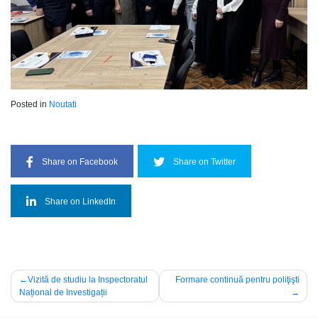
Posted in
Noutati
Share on Facebook
Share on Twitter
Share on LinkedIn
Navigare
Vizită de studiu la Inspectoratul
Formare continuă pentru poliţişti
Național de Investigații
în