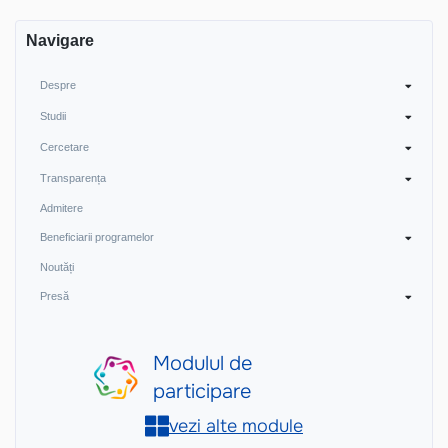
articole
Navigare
Despre
Studii
Cercetare
Transparența
Admitere
Beneficiarii programelor
Noutăți
Presă