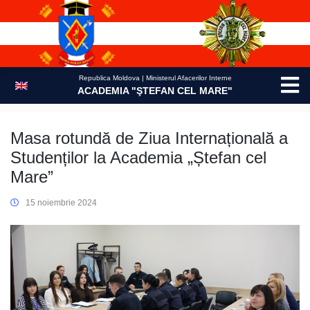
Skip
to
content
Republica Moldova | Ministerul Afacerilor Interne
ACADEMIA "ŞTEFAN CEL MARE"
Masa rotundă de Ziua Internațională a
Studenților la Academia „Ștefan cel
Mare”
15 noiembrie 2024