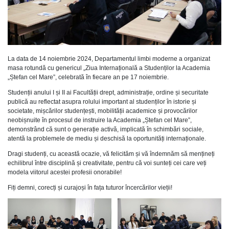
La data de 14 noiembrie 2024, Departamentul limbi moderne a organizat
masa rotundă cu genericul „Ziua Internațională a Studenților la Academia
„Ștefan cel Mare”, celebrată în fiecare an pe 17 noiembrie.
Studenții anului I și II ai Facultății drept, administrație, ordine și securitate
publică au reflectat asupra rolului important al studenților în istorie și
societate, mișcărilor studențești, mobilității academice și provocărilor
neobișnuite în procesul de instruire la Academia „Ștefan cel Mare”,
demonstrând că sunt o generație activă, implicată în schimbări sociale,
atentă la problemele de mediu și deschisă la oportunități internaționale.
Dragi studenți, cu această ocazie, vă felicităm și vă îndemnăm să mențineți
echilibrul între disciplină și creativitate, pentru că voi sunteți cei care veți
modela viitorul acestei profesii onorabile!
Fiți demni, corecți și curajoși în fața tuturor încercărilor vieții!