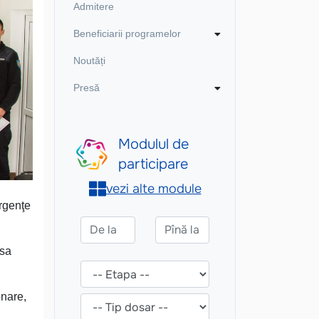
Admitere
Beneficiarii programelor
Noutăți
Presă
Urgenţe
asa
onare,