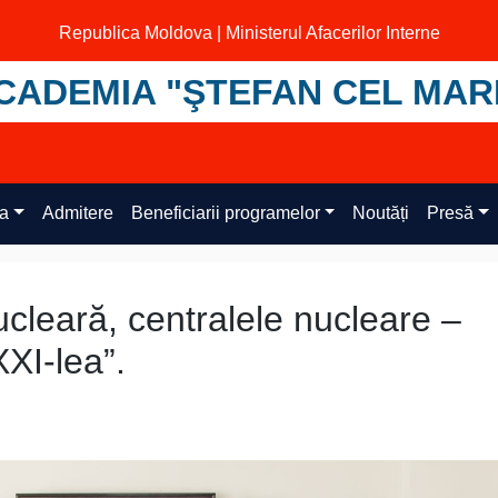
Republica Moldova | Ministerul Afacerilor Interne
CADEMIA "ŞTEFAN CEL MAR
ța
Admitere
Beneficiarii programelor
Noutăți
Presă
leară, centralele nucleare –
XXI-lea”.