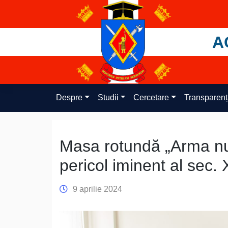
Skip
to
content
A
Despre
Studii
Cercetare
Transparen
Masa rotundă „Arma nuc
pericol iminent al sec. 
9 aprilie 2024