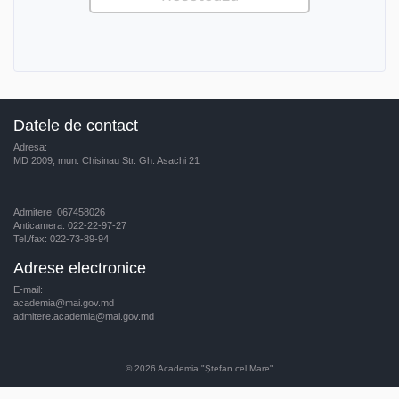
Datele de contact
Adresa:
MD 2009, mun. Chisinau Str. Gh. Asachi 21
Admitere: 067458026
Anticamera: 022-22-97-27
Tel./fax: 022-73-89-94
Adrese electronice
E-mail:
academia@mai.gov.md
admitere.academia@mai.gov.md
© 2026
Academia "Ştefan cel Mare"