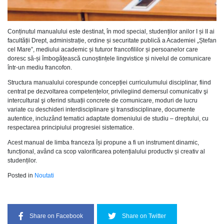
Conținutul manualului este destinat, în mod special, studenților anilor I și II ai
facultății Drept, administrație, ordine și securitate publică a Academiei „Ștefan
cel Mare”, mediului academic și tuturor francofililor și persoanelor care
doresc să-și îmbogățească cunoștințele lingvistice și nivelul de comunicare
într-un mediu francofon.
Structura manualului corespunde concepției curriculumului disciplinar, fiind
centrat pe dezvoltarea competențelor, privilegiind demersul comunicativ şi
intercultural şi oferind situații concrete de comunicare, moduri de lucru
variate cu deschideri interdisciplinare şi transdisciplinare, documente
autentice, incluzând tematici adaptate domeniului de studiu – dreptului, cu
respectarea principiului progresiei sistematice.
Acest manual de limba franceza își propune a fi un instrument dinamic,
funcțional, având ca scop valorificarea potențialului productiv și creativ al
studenților.
Posted in
Noutati
Share on Facebook
Share on Twitter