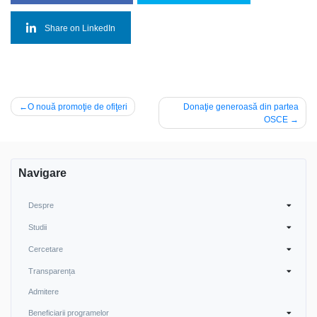
Share on LinkedIn
Navigare
O nouă promoţie de ofiţeri
Donaţie generoasă din partea
OSCE
în
articole
Navigare
Despre
Studii
Cercetare
Transparența
Admitere
Beneficiarii programelor