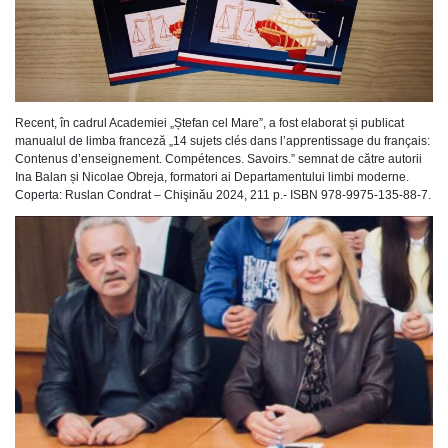
Recent, în cadrul Academiei „Ștefan cel Mare”, a fost elaborat și publicat
manualul de limba franceză „14 sujets clés dans l’apprentissage du français:
Contenus d’enseignement. Compétences. Savoirs.” semnat de către autorii
Ina Balan și Nicolae Obreja, formatori ai Departamentului limbi moderne.
Coperta: Ruslan Condrat – Chişinău 2024, 211 p.- ISBN 978-9975-135-88-7.