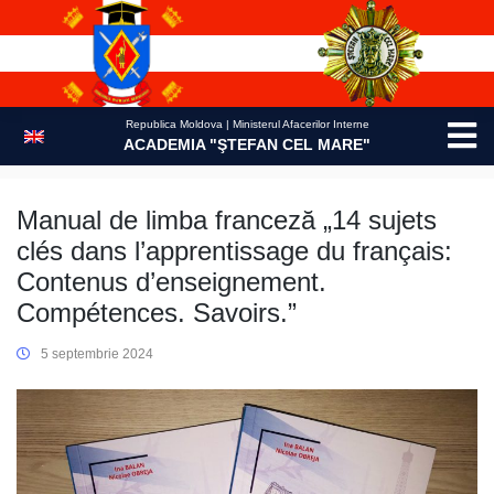
Skip
to
content
Republica Moldova | Ministerul Afacerilor Interne
ACADEMIA "ŞTEFAN CEL MARE"
Manual de limba franceză „14 sujets
clés dans l’apprentissage du français:
Contenus d’enseignement.
Compétences. Savoirs.”
5 septembrie 2024