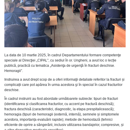
La data de 10 martie 2025, în cadrul Departamentului formare competenţe
speciale al Direcţiei „CIPAL”, cu sediul în or. Ungheni, a avut loc o lecție
publică, practică cu tematica „Asistenţa de urgenţă în fracturi deschise.
Hemoragii”.
Instruirea a avut drept scop de a oferi informaţii detaliate referitor la fracturi și
complicații care pot apărea în urma acestora şi în special în cazul fracturilor
deschise.
În cadrul instruirii au fost abordate următoarele subiecte: tipuri de fracturi
(identificarea și clasificarea fracturilor, cu accent pe fractură deschisă);
fractura deschisă (caracteristici, diagnostic, la etapa prespitalicească);
hemoragia (tipuri de hemoragii (externă, internă), semnele și simptomele
acestora, importanța evaluării rapide); metode de hemostază (tehnici
eficiente de oprire a sângerării, inclusiv utilizarea bandajelor, compresive, și
a altor dispozitive medicale specifice).