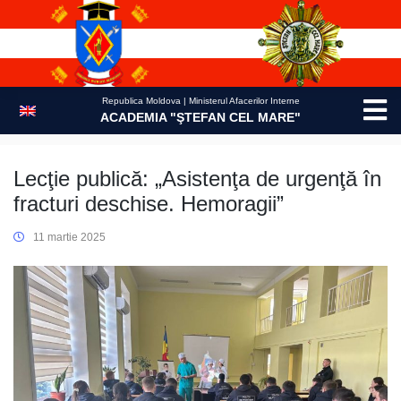
Skip
to
content
Republica Moldova | Ministerul Afacerilor Interne
ACADEMIA "ŞTEFAN CEL MARE"
Lecţie publică: „Asistenţa de urgenţă în
fracturi deschise. Hemoragii”
11 martie 2025