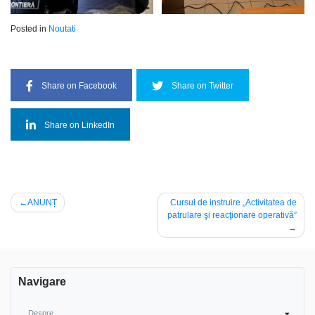
Posted in
Noutati
Share on Facebook
Share on Twitter
Share on LinkedIn
Navigare
ANUNȚ
Cursul de instruire „Activitatea de
patrulare şi reacţionare operativă”
în
articole
Navigare
Despre