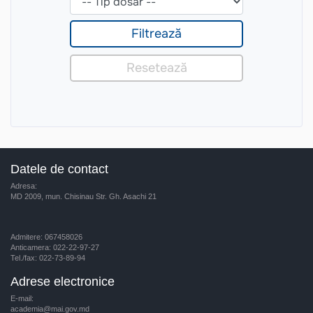
Datele de contact
Adresa:
MD 2009, mun. Chisinau Str. Gh. Asachi 21
Admitere: 067458026
Anticamera: 022-22-97-27
Tel./fax: 022-73-89-94
Adrese electronice
E-mail:
academia@mai.gov.md