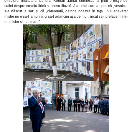
directorul Institutului Cultural Român „Mihai Eminescu” a ţinut o lecţie de
suflet despre creaţia lirică şi opera filozofică a celui care a spus că „veşnicia
s-a născut la sat” şi că „câteodată, datoria noastră în faţa unui adevărat
mister nu e să-l lămurim, ci să-l adâncim aşa de mult, încât să-l prefacem într-
un mister şi mai mare”.