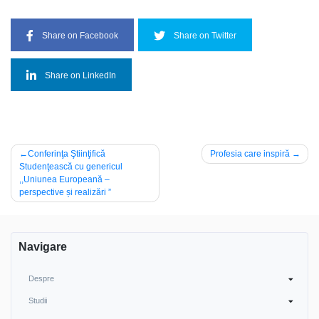
Share on Facebook
Share on Twitter
Share on LinkedIn
Navigare
Conferinţa Ştiinţifică
Profesia care inspiră
Studenţească cu genericul
în
,,Uniunea Europeană –
articole
perspective și realizări ”
Navigare
Despre
Studii