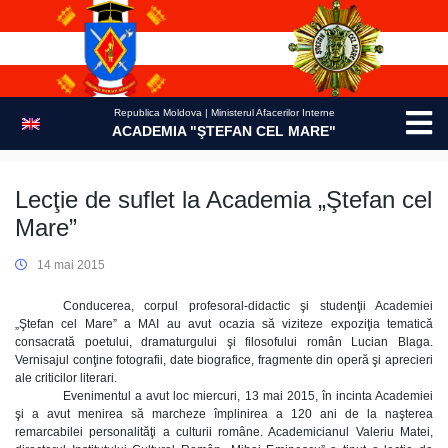
Skip
to
content
Republica Moldova | Ministerul Afacerilor Interne
ACADEMIA "ŞTEFAN CEL MARE"
Lecţie de suflet la Academia „Ştefan cel
Mare”
14 mai 2015
Conducerea, corpul profesoral-didactic şi studenţii Academiei
„Ştefan cel Mare” a MAI au avut ocazia să viziteze expoziţia tematică
consacrată poetului, dramaturgului şi filosofului român Lucian Blaga.
Vernisajul conţine fotografii, date biografice, fragmente din operă şi aprecieri
ale criticilor literari.
Evenimentul a avut loc miercuri, 13 mai 2015, în incinta Academiei
şi a avut menirea să marcheze împlinirea a 120 ani de la naşterea
remarcabilei personalităţi a culturii române. Academicianul Valeriu Matei,