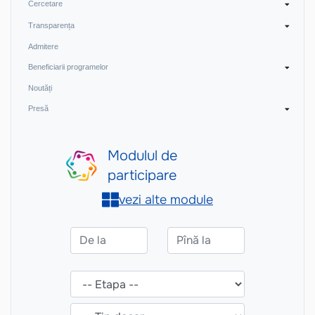
Cercetare
Transparența
Admitere
Beneficiarii programelor
Noutăți
Presă