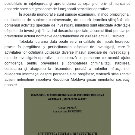
posibilitate în înţelegerea şi aprofundarea cunoştinţelor privind munca cu
dosarele speciale gestionate de funcţionarii serviciilor operative.
În această monografie sunt supuse examinării, în mod proporţional,
multitudinea de subiecte controversate, de natură teoretico-ştiinţifică, din
domeniul activităţii speciale de investigaţi, minuţios sunt elucidate activităţile
ofiţerilor de investigaţii în cadrul dosarelor speciale, accentul fiind punctat pe
prevederile actelor normative departamentale ce vizează actualul subiect.
Totodată lucrarea dată poate servi în calitate de impuls teoretico-
practic în pregătirea şi perfecţionarea ofiţerilor de investigaţii, care în
activitatea lor cotidiană utilizează diverse măsuri speciale de investigaţii şi
metode investigativ-operative, conlucrează cu persoane ce acordă ajutor
confidenţial pentru prevenirea şi combaterea criminalităţii, stabilirea,
cercetarea şi atragerea la răspundere penală a autorilor infracţiunilor,
culegerea informaţiei despre persoanele ce pregătesc, tentează şi/sau comit
acţiuni nelegitime împotriva Republicii Moldova şi/sau membrilor societăţii
noastre.