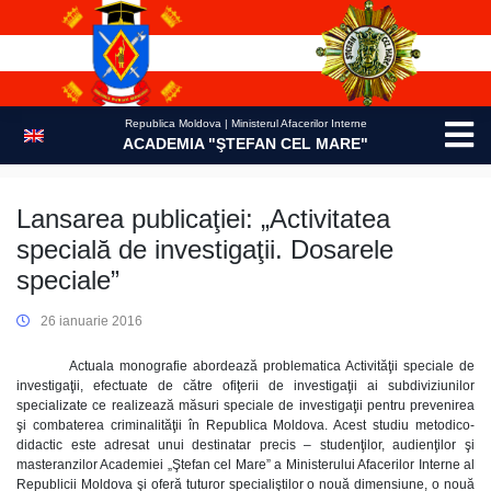
Skip
to
content
Republica Moldova | Ministerul Afacerilor Interne
ACADEMIA "ŞTEFAN CEL MARE"
Lansarea publicaţiei: „Activitatea
specială de investigaţii. Dosarele
speciale”
26 ianuarie 2016
Actuala monografie abordează problematica Activităţii speciale de
investigaţii, efectuate de către ofiţerii de investigaţii ai subdiviziunilor
specializate ce realizează măsuri speciale de investigaţii pentru prevenirea
şi combaterea criminalităţii în Republica Moldova. Acest studiu metodico-
didactic este adresat unui destinatar precis – studenţilor, audienţilor şi
masteranzilor Academiei „Ştefan cel Mare” a Ministerului Afacerilor Interne al
Republicii Moldova şi oferă tuturor specialiştilor o nouă dimensiune, o nouă