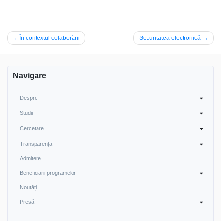
Navigare
În contextul colaborării
Securitatea electronică
în
articole
Navigare
Despre
Studii
Cercetare
Transparența
Admitere
Beneficiarii programelor
Noutăți
Presă